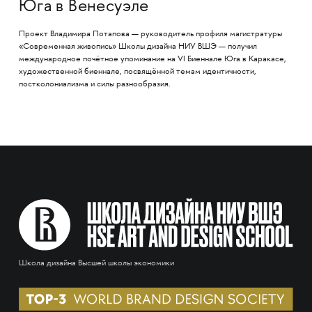
Юга в Венесуэле
Проект Владимира Потапова — руководитель профиля магистратуры
«Современная живопись» Школы дизайна НИУ ВШЭ — получил
международное почётное упоминание на VI Биеннале Юга в Каракасе,
художественной биеннале, посвящённой темам идентичности,
постколониализма и силы разнообразия.
Школа дизайна Высшей школы экономики