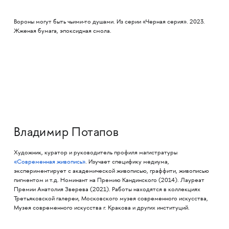
Вороны могут быть чьими-то душами. Из серии «Черная серия». 2023.
Жженая бумага, эпоксидная смола.
Владимир Потапов
Художник, куратор и руководитель профиля магистратуры
«Современная живопись»
. Изучает специфику медиума,
экспериментирует с академической живописью, граффити, живописью
пигментом и т.д. Номинант на Премию Кандинского (2014). Лауреат
Премии Анатолия Зверева (2021). Работы находятся в коллекциях
Третьяковской галереи, Московского музея современного искусства,
Музея современного искусства г. Кракова и других институций.