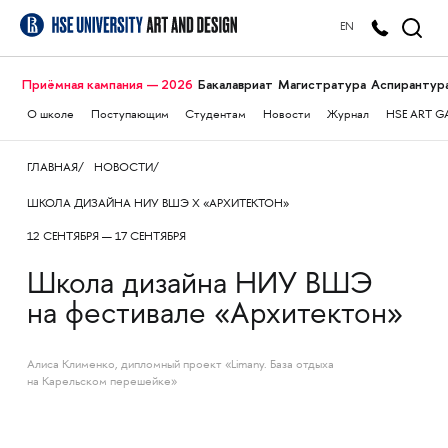
EN
Приёмная кампания — 2026
Бакалавриат
Магистратура
Аспирантур
О школе
Поступающим
Студентам
Новости
Журнал
HSE ART G
ГЛАВНАЯ
НОВОСТИ
ШКОЛА ДИЗАЙНА НИУ ВШЭ X «АРХИТЕКТОН»
12 СЕНТЯБРЯ — 17 СЕНТЯБРЯ
Школа дизайна НИУ ВШЭ
на фестивале «Архитектон»
Алиса Клименко, дипломный проект «Limany. База отдыха
на Карельском перешейке»