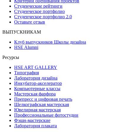
Критерии оценивания проектов
Студенческие рейтинги
Студенческое портфолио
Студенческое портфолио 2.0
Оставьте отзыв
ВЫПУСКНИКАМ
Клуб выпускников Школы дизайна
HSE Alumni
Ресурсы
HSE ART GALLERY
Типография
Лаборатория дизайна
Инкубатор-акселератор
Компьютерные классы
Мастерская фарфора
Препресс и цифровая печать
Шелкографская мастерская
Ювелирная мастерская
Профессиональные фотостудии
Фэшн-мастерские
Лаборатория плаката