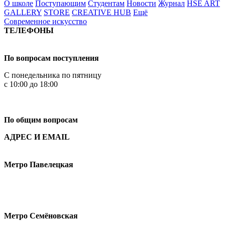
О школе
Поступающим
Студентам
Новости
Журнал
HSE ART
GALLERY
STORE
CREATIVE HUB
Ещё
Современное искусство
ТЕЛЕФОНЫ
+7 499 444-02-84
По вопросам поступления
С понедельника по пятницу
с 10:00 до 18:00
+7
495 621-87-11
По общим вопросам
АДРЕС И EMAIL
Малая Пионерская ул., 12
Метро Павелецкая
Измайловское шоссе, 44с2
Метро Семёновская