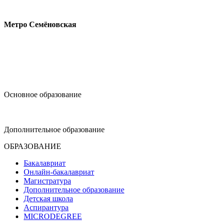
Измайловское шоссе, 44с2
Метро Семёновская
design@hse.ru
Основное образование
dop-design@hse.ru
Дополнительное образование
ОБРАЗОВАНИЕ
Бакалавриат
Онлайн-бакалавриат
Магистратура
Дополнительное образование
Детская школа
Аспирантура
MICRODEGREE