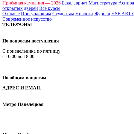
Приёмная кампания — 2026
Бакалавриат
Магистратура
Аспира
открытых дверей
Все курсы
О школе
Поступающим
Студентам
Новости
Журнал
HSE ART
Современное искусство
ТЕЛЕФОНЫ
+7 499 444-02-84
По вопросам поступления
С понедельника по пятницу
с 10:00 до 18:00
+7
495 621-87-11
По общим вопросам
АДРЕС И EMAIL
Малая Пионерская ул., 12
Метро Павелецкая
Измайловское шоссе, 44с2