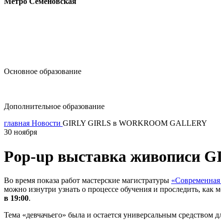
Метро Семёновская
design@hse.ru
Основное образование
dop-design@hse.ru
Дополнительное образование
главная
Новости
GIRLY GIRLS в WORKROOM GALLERY
30 ноября
Pop-up выставка живопис
Во время показа работ мастерские магистратуры
«Современная
можно изнутри узнать о процессе обучения и проследить, как
в 19:00
.
Тема «девчачьего» была и остается универсальным средством