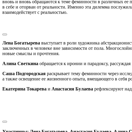
вновь и вновь обращаются к теме феминности в различных ее 
в себе и оторван от реальности. Именно эта дилемма послужила
взаимодействует с реальностью.
Лена Богатырева
выступает в роли художника абстракционис
заключенных в человеке вне зависимости от пола. Многослойны
новые смыслы и прочтения.
Алина Светкина
обращается к иронии и парадоксу, рассуждая
Саша Подгородская
раскрывает тему феминности через иссле
а также освещение ее жизненного опыта, вмещающего в себя р
Екатерина Токарева
и
Анастасия Булаева
рефлексируют над
Участницы: Лена Богатырева, Анастасия Булаева, Алина С