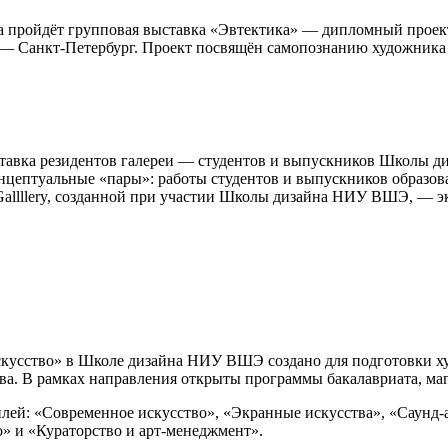
га пройдёт групповая выставка «Эвтектика» — дипломный прое
анкт-Петербург. Проект посвящён самопознанию художника че
авка резидентов галереи — студентов и выпускников Школы ди
нцептуальные «пары»: работы студентов и выпускников образо
 Gallllery, созданной при участии Школы дизайна НИУ ВШЭ, —
сство» в Школе дизайна НИУ ВШЭ создано для подготовки худ
тва. В рамках направления открыты программы бакалавриата, ма
лей: «Современное искусство», «Экранные искусства», «Саунд-а
о» и «Кураторство и арт-менеджмент».