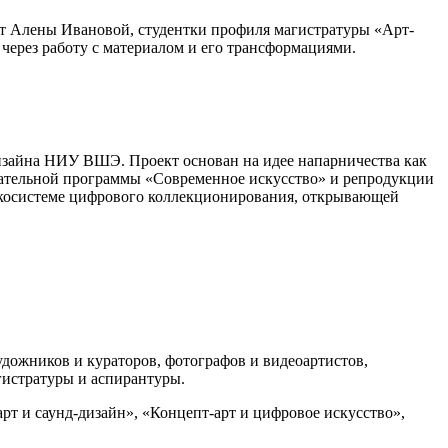
кт Алены Ивановой, студентки профиля магистратуры «Арт-
рез работу с материалом и его трансформациями.
зайна НИУ ВШЭ. Проект основан на идее напарничества как
вательной программы «Современное искусство» и репродукции
 экосистеме цифрового коллекционирования, открывающей
ожников и кураторов, фотографов и видеоартистов,
гистратуры и аспирантуры.
рт и саунд-дизайн», «Концепт-арт и цифровое искусство»,