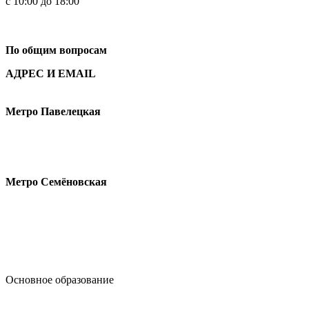
с 10:00 до 18:00
+7
495 621-87-11
По общим вопросам
АДРЕС И EMAIL
Малая Пионерская ул., 12
Метро Павелецкая
Измайловское шоссе, 44с2
Метро Семёновская
design@hse.ru
Основное образование
dop-design@hse.ru