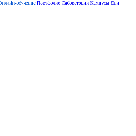
Онлайн-обучение
Портфолио
Лаборатории
Кампусы
Дни