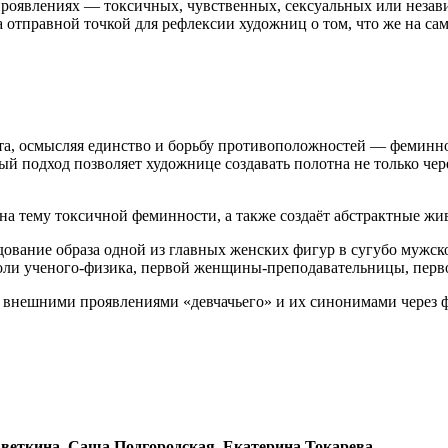
проявлениях — токсичных, чувственных, сексуальных или незав
 отправной точкой для рефлексии художниц о том, что же на само
та, осмысляя единство и борьбу противоположностей — феминно
й подход позволяет художнице создавать полотна не только чере
 на тему токсичной феминности, а также создаёт абстрактные ж
дование образа одной из главных женских фигур в сугубо мужс
оли ученого-физика, первой женщины-преподавательницы, перво
 внешними проявлениями «девчачьего» и их синонимами через 
веткина, Саша Подгородская, Екатерина Токарева.