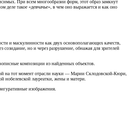
исимых. При всем многообразии форм, этот образ замкнут
м деле такое «девчачье», в чем оно выражается и как оно
сти и маскулинности как двух основополагающих качеств,
з созидание, но и через разрушение, обнажая для зрителей
ивописные композиции из найденных объектов.
кой на тот момент отрасли науки — Марии Склодовской-Кюри,
й нобелевской лауреатки, жены и матери.
фигуративные изображения.