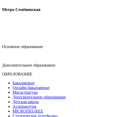
Измайловское шоссе, 44с2
Метро Семёновская
design@hse.ru
Основное образование
dop-design@hse.ru
Дополнительное образование
ОБРАЗОВАНИЕ
Бакалавриат
Онлайн-бакалавриат
Магистратура
Дополнительное образование
Детская школа
Аспирантура
MICRODEGREE
Студенческое портфолио