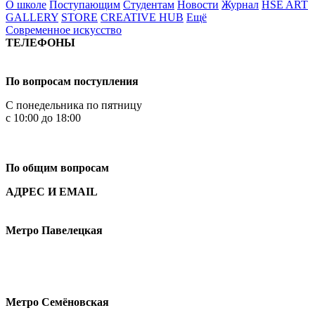
О школе
Поступающим
Студентам
Новости
Журнал
HSE ART
GALLERY
STORE
CREATIVE HUB
Ещё
Современное искусство
ТЕЛЕФОНЫ
+7 499 444-02-84
По вопросам поступления
С понедельника по пятницу
с 10:00 до 18:00
+7
495 621-87-11
По общим вопросам
АДРЕС И EMAIL
Малая Пионерская ул., 12
Метро Павелецкая
Измайловское шоссе, 44с2
Метро Семёновская