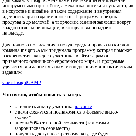
Для команды InsightCAMP важно не техническое владение
инструментами при работе, а механика, логика и суть методик
в искусстве и дизайне, а также содержание и внутренняя
идейность при создании проектов. Программа поездок
продумана до мелочей, а творческие задания завязаны вокруг
каждой отдельной локации, в которую вы попадаете
на выезде.
Для полного погружения в новую среду и прокачки скиллов
команда InsightCAMP придумала программу, которая поможет
раскрепостить каждого участника, выйти за рамки
привычного будничного европейского мира. В программе
уделяется внимание смыслам, исследованиям и практическим
заданиям.
Сайт InsightCAMP
Что нужно, чтобы попасть в лагерь
заполнить анкету участника
на сайте
с вами свяжутся и познакомятся в формате видео-
звонка*
внести 50% от полной стоимости (тем самым
забронировать себе место)
получить доступ к секретному чату, где будет