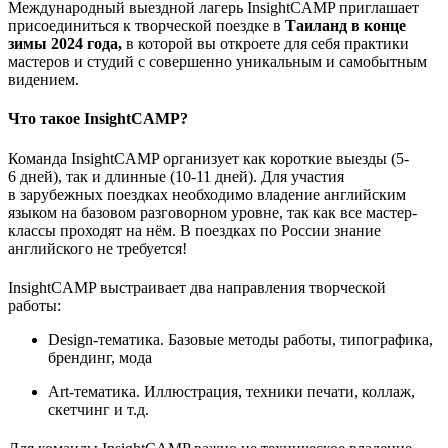
Международный выездной лагерь InsightCAMP приглашает
присоединиться к творческой поездке в
Таиланд в конце
зимы 2024 года,
в которой вы откроете для себя практики
мастеров и студий с совершенно уникальным и самобытным
видением.
Что такое InsightCAMP?
Команда InsightCAMP организует как короткие выезды (5-
6 дней), так и длинные (10-11 дней). Для участия
в зарубежных поездках необходимо владение английским
языком на базовом разговорном уровне, так как все мастер-
классы проходят на нём. В поездках по России знание
английского не требуется!
InsightCAMP выстраивает два направления творческой
работы:
Design-тематика. Базовые методы работы, типографика,
брендинг, мода
Art-тематика. Иллюстрация, техники печати, коллаж,
скетчинг и т.д.