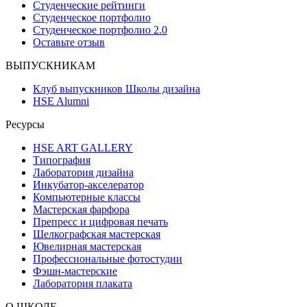
Студенческие рейтинги
Студенческое портфолио
Студенческое портфолио 2.0
Оставьте отзыв
ВЫПУСКНИКАМ
Клуб выпускников Школы дизайна
HSE Alumni
Ресурсы
HSE ART GALLERY
Типография
Лаборатория дизайна
Инкубатор-акселератор
Компьютерные классы
Мастерская фарфора
Препресс и цифровая печать
Шелкографская мастерская
Ювелирная мастерская
Профессиональные фотостудии
Фэшн-мастерские
Лаборатория плаката
О ШКОЛЕ