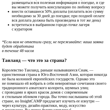
размещаться вся полезная информация о поездке, и где
вы можете получить консультацию по любому вопросу
внести оставшиеся 50% доплаты (оплатить всю сумму
необходимо за 30 дней до поездки; при поздней оплате
вся доплата должна быть произведена в тот же день)
встретиться в выбранном городе-точке лагеря
с куратором
*Если вам не ответили сразу, не переживайте: ваша заявка
будет обработана
в течение 48 часов
Таиланд — что это за страна?
Королевство Таиланд, раньше называвшееся Сиам, —
единственная страна в Юго-Восточной Азии, которая никогда
не была колонией европейских государств. Однако это
не помешало ей вобрать в себя невероятные сочетания своего
традиционного азиатского колорита, шумных улиц
с проводами и ярких красок домов с современным
и стильным обликом города. Вы точно наслышаны об этой
стране, но InsightCAMP предлагает изучить ее изнутри —
через культуру, дизайн-практики, моду, искусство
и рисование. Вы точно будете удивлены!