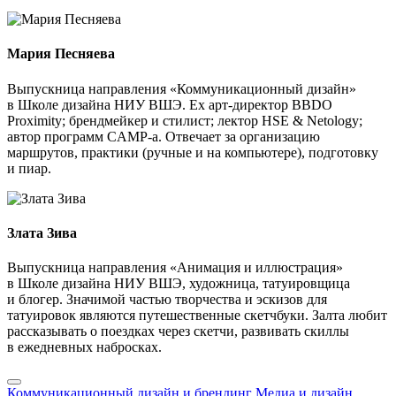
Мария Песняева
Выпускница направления «Коммуникационный дизайн»
в Школе дизайна НИУ ВШЭ. Ex арт-директор BBDO
Proximity; брендмейкер и стилист; лектор HSE & Netology;
автор программ CAMP-а. Отвечает за организацию
маршрутов, практики (ручные и на компьютере), подготовку
и пиар.
Злата Зива
Выпускница направления «Анимация и иллюстрация»
в Школе дизайна НИУ ВШЭ, художница, татуировщица
и блогер. Значимой частью творчества и эскизов для
татуировок являются путешественные скетчбуки. Залта любит
рассказывать о поездках через скетчи, развивать скиллы
в ежедневных набросках.
Коммуникационный дизайн и брендинг
Медиа и дизайн