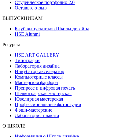
Студенческое портфолио 2.0
Оставьте отзыв
ВЫПУСКНИКАМ
Клуб выпускников Школы дизайна
HSE Alumni
Ресурсы
HSE ART GALLERY
Типография
Лаборатория дизайна
Инкубатор-акселератор
Компьютерные классы
Мастерская фарфора
Препресс и цифровая печать
Шелкографская мастерская
Ювелирная мастерская
Профессиональные фотостудии
Фэшн-мастерские
Лаборатория плаката
О ШКОЛЕ
Информация о Школе дизайна