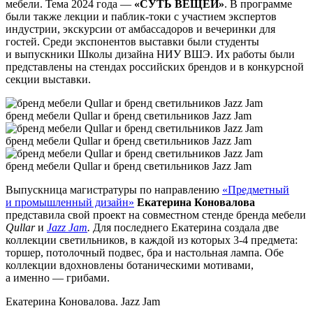
мебели. Тема 2024 года —
«СУТЬ ВЕЩЕЙ»
. В программе
были также лекции и паблик-токи с участием экспертов
индустрии, экскурсии от амбассадоров и вечеринки для
гостей. Среди экспонентов выставки были студенты
и выпускники Школы дизайна НИУ ВШЭ. Их работы были
представлены на стендах российских брендов и в конкурсной
секции выставки.
бренд мебели Qullar и бренд светильников Jazz Jam
бренд мебели Qullar и бренд светильников Jazz Jam
бренд мебели Qullar и бренд светильников Jazz Jam
Выпускница магистратуры
по направлению
«Предметный
и промышленный дизайн»
Екатерина Коновалова
представила свой проект на совместном стенде бренда мебели
Qullar
и
Jazz Jam
.
Для последнего Екатерина создала две
коллекции светильников, в каждой из которых 3-4 предмета:
торшер, потолочный подвес, бра и настольная лампа. Обе
коллекции вдохновлены ботаническими мотивами,
а именно — грибами.
Екатерина Коновалова. Jazz Jam