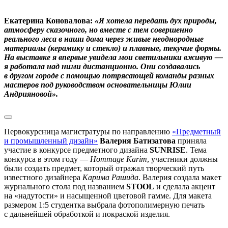
Екатерина Коновалова:
«
Я хотела передать дух природы,
атмосферу сказочного, но вместе с тем совершенно
реального леса в наши дома через живые неоднородные
материалы (керамику и стекло) и плавные, текучие формы.
На выставке я впервые увидела мои светильники вживую —
я работала над ними дистанционно. Они создавались
в другом городе с помощью потрясающей команды разных
мастеров под руководством основательницы Юлии
Андрияновой».
Первокурсница магистратуры по направлению
«Предметный
и промышленный дизайн»
Валерия Батизатова
приняла
участие в конкурсе предметного дизайна
SUNRISE
. Тема
конкурса в этом году —
Hommage Karim
, участники должны
были создать предмет, который отражал творческий путь
известного дизайнера
Карима Рашида
. Валерия создала макет
журнального стола под названием
STOOL
и сделала акцент
на «надутости» и насыщенной цветовой гамме. Для макета
размером 1:5 студентка выбрала фотополимерную печать
с дальнейшей обработкой и покраской изделия.