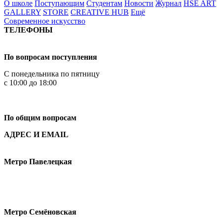
О школе
Поступающим
Студентам
Новости
Журнал
HSE ART
GALLERY
STORE
CREATIVE HUB
Ещё
Современное искусство
ТЕЛЕФОНЫ
+7 499 444-02-84
По вопросам поступления
С понедельника по пятницу
с 10:00 до 18:00
+7
495 621-87-11
По общим вопросам
АДРЕС И EMAIL
Малая Пионерская ул., 12
Метро Павелецкая
Измайловское шоссе, 44с2
Метро Семёновская