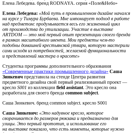
Елена Лебедева. бренд RODNAYA. серия «Поле&Небо»
Елена Лебедева:
«Мой путь в промышленном дизайне начался
на курсе у Тимура Бурбаева. Мне импонирует подход в работе
над предметом: продумывается весь его жизненный цикл
от производства до утилизации. Участие в выставке
ARTDOM — это мой первый опыт презентации своего бренда
в рамках масштабного ивента. Мои предметы чем-то
подобны домашней крестьянской утвари, которую мастерили
сами исходя из потребностей, желаемой функциональности
и представлений мастера о красоте»
Студентка программы дополнительного образования
«Современные практики промышленного дизайна»
Саша
Зинкевич
представила на стенде Центра развития
предметного дизайна свой первый реализованный проект —
кресло
S001
из коллекции
field assistant
. Это кресло она
разработала для своего бренда
common subject
.
Саша Зинкевич. бренд common subject. кресло S001
Саша
Зинкевич:
«Это надувное кресло, которое
сворачивается до размеров рюкзака и предназначено для
улицы. Это первый прототип, и использование его
на выставке показало, что есть моменты, которые нужно