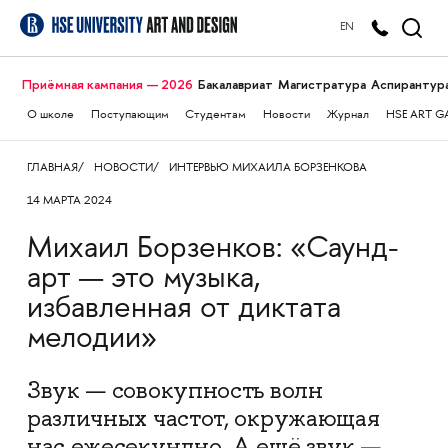
EN
Приёмная кампания — 2026
Бакалавриат
Магистратура
Аспирантур
О школе
Поступающим
Студентам
Новости
Журнал
HSE ART G
ГЛАВНАЯ
НОВОСТИ
ИНТЕРВЬЮ МИХАИЛА БОРЗЕНКОВА
14 МАРТА 2024
Михаил Борзенков: «Саунд-
арт — это музыка,
избавленная от диктата
мелодии»
Звук — совокупность волн
различных частот, окружающая
нас ежесекундно. А ещё звук —