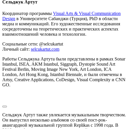
Сельджук Артут
Координатор программы
Visual Arts & Visual Communication
Design
в Университете Сабанджи (Турция), PhD в области
медиа и коммуникаций. Его художественные исследования
сосредоточены на теоретических и практических аспектах
взаимоотношений человека и технологии.
Социальные сети: @selcukartut
​​​​​​​Личный сайт:
selcukartut.com
Работы Сельджука Артута были представлены в рамках Sonar
Istanbul, ISEA, AKM Istanbul, Siggraph, Dystopie Sound Art
Festival Berlin, Moving Image New York, Art London, ICA
London, Art Hong Kong, Istanbul Biennale, и были отмечены в
Artsy, Creative Applications, CoDesign, Visual Complexity и CNN
GO.
Сельджук Артут также увлекается музыкальным творчеством.
Он выпустил несколько альбомов со своей пост-рок-
авангардной музыкальной группой Replikas с 1998 года. В