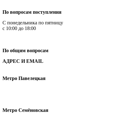
+7 499 444-02-84
По вопросам поступления
С понедельника по пятницу
с 10:00 до 18:00
+7
495 621-87-11
По общим вопросам
АДРЕС И EMAIL
Малая Пионерская ул., 12
Метро Павелецкая
Измайловское шоссе, 44с2
Метро Семёновская