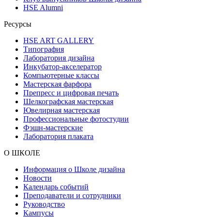
HSE Alumni
Ресурсы
HSE ART GALLERY
Типография
Лаборатория дизайна
Инкубатор-акселератор
Компьютерные классы
Мастерская фарфора
Препресс и цифровая печать
Шелкографская мастерская
Ювелирная мастерская
Профессиональные фотостудии
Фэшн-мастерские
Лаборатория плаката
О ШКОЛЕ
Информация о Школе дизайна
Новости
Календарь событий
Преподаватели и сотрудники
Руководство
Кампусы