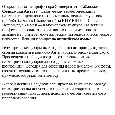
Открытая лекция профессора Университета Сабанджи
Сельджука Артута
«Связь между геометрическими
паттернами прошлого и современным медиа-искусством»
пройдёт
22 мая
в Школе дизайна НИУ ВШЭ — Санкт-
Петербург, а
24 мая
— в московском кампусе. На лекции
профессор расскажет о креативном программировании в
дизайне на примере геометрических паттернов классического
искусства. Лекции пройдут на
английском языке
.
Геометрические узоры имеют древнюю историю, уходящую
своими корнями в раннюю Античность. В эпоху исламского
Просвещения наблюдался расцвет использования
геометрических узоров для создания сложных
композиций. Сегодня для создания подобных сложных форм,
соответствующих своим первоначальным представлениям,
применяются различные методы.
В своей лекции Сельджук планирует выявить связь между
геометрическим искусством прошлого и современным
генеративным искусством, используя методы креативного
программирования.