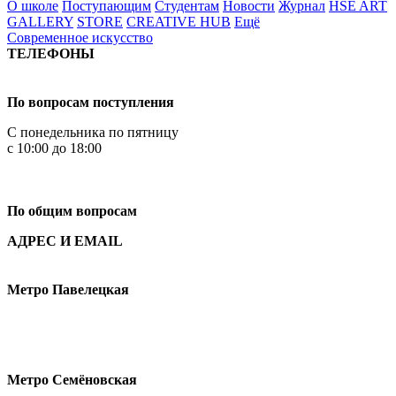
О школе
Поступающим
Студентам
Новости
Журнал
HSE ART
GALLERY
STORE
CREATIVE HUB
Ещё
Современное искусство
ТЕЛЕФОНЫ
+7 499 444-02-84
По вопросам поступления
С понедельника по пятницу
с 10:00 до 18:00
+7
495 621-87-11
По общим вопросам
АДРЕС И EMAIL
Малая Пионерская ул., 12
Метро Павелецкая
Измайловское шоссе, 44с2
Метро Семёновская