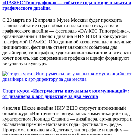
«DAФЕС Типографика» — событие года в мире плаката и
графического дизайна
С 23 марта по 12 апреля в Музее Москвы будет проходить
главное событие года в области плакатного искусства и
графического дизайна — фестиваль «DAФЕС Типографика»,
организованный Школой дизайна НИУ ВШЭ и конкурсной
платформой DAФЕС. Объединив образовательные и научные
инициативы, фестиваль станет знаковым событием для
дизайнеров, типографов, художников-плакатистов и всех, кто
хочет понять, как современные графика и шрифт формируют
визуальную культуру.
Старт курса «Инструменты визуальных коммуникаций»:
от дизайнера к арт-директору за два месяца
4 июля в Школе дизайна НИУ ВШЭ стартует интенсивный
онлайн-курс «Инструменты визуальных коммуникаций» под
кураторством Леонида Славина — дизайнера, арт-директора и
обладателя премии «Наставник года» фестиваля «Среда».
Программа посвящена айдентике, типографике и шрифту —