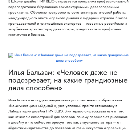
В Школе дизайна НИУ ВШЭ открывается программа профессиональной
переподготовки «Управление архитектурными и девелоперскими
проектами». Обучение построено на сочетании практической работы,
международного опыта и прямого диалога с лидерами отрасли. В числе
преподавателей и приглашённых экспертов — известные российские и
зарубежные архитекторы, девелоперы, представители профильных
институтов и бизнеса.
Илья Бальзам: «Человек даже не
подозревает, на какие грандиозные
дела способен»
Илья Бальзам — студент направления дополнительного образования
«Коммуникационный дизайн», уже успевший пройти стажировку в
Лаборатории дизайна НИУ ВШЭ. В интервью он рассказал нам о том,
как начинал с иллюстраций для рэперов, почему перешёл от рисования
к дизайну и что сейчас интересует его как визуального автора — от
айдентики издательства до постеров на грани искусства и провокации.