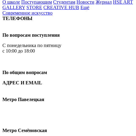
О школе
Поступающим
Студентам
Новости
Журнал
HSE ART
GALLERY
STORE
CREATIVE HUB
Ещё
Современное искусство
ТЕЛЕФОНЫ
+7 499 444-02-84
По вопросам поступления
С понедельника по пятницу
с 10:00 до 18:00
+7
495 621-87-11
По общим вопросам
АДРЕС И EMAIL
Малая Пионерская ул., 12
Метро Павелецкая
Измайловское шоссе, 44с2
Метро Семёновская