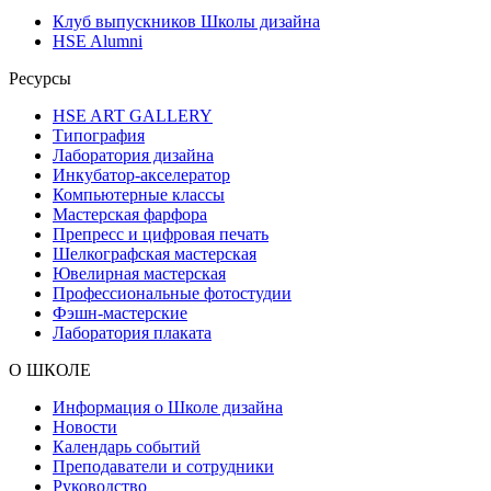
Клуб выпускников Школы дизайна
HSE Alumni
Ресурсы
HSE ART GALLERY
Типография
Лаборатория дизайна
Инкубатор-акселератор
Компьютерные классы
Мастерская фарфора
Препресс и цифровая печать
Шелкографская мастерская
Ювелирная мастерская
Профессиональные фотостудии
Фэшн-мастерские
Лаборатория плаката
О ШКОЛЕ
Информация о Школе дизайна
Новости
Календарь событий
Преподаватели и сотрудники
Руководство