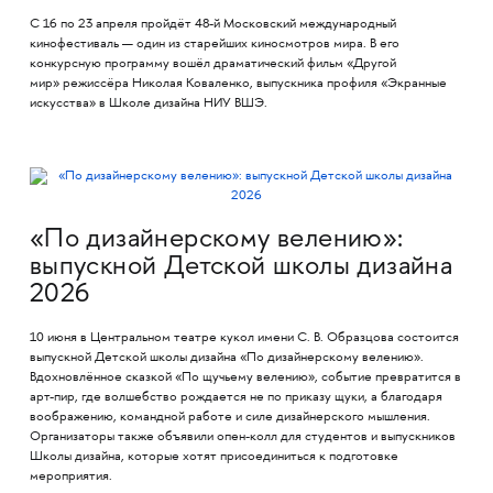
С 16 по 23 апреля пройдёт 48-й Московский международный
кинофестиваль — один из старейших киносмотров мира. В его
конкурсную программу вошёл драматический фильм «Другой
мир» режиссёра Николая Коваленко, выпускника профиля «Экранные
искусства» в Школе дизайна НИУ ВШЭ.
«По дизайнерскому велению»:
выпускной Детской школы дизайна
2026
10 июня в Центральном театре кукол имени С. В. Образцова состоится
выпускной Детской школы дизайна «По дизайнерскому велению».
Вдохновлённое сказкой «По щучьему велению», событие превратится в
арт-пир, где волшебство рождается не по приказу щуки, а благодаря
воображению, командной работе и силе дизайнерского мышления.
Организаторы также объявили опен-колл для студентов и выпускников
Школы дизайна, которые хотят присоединиться к подготовке
мероприятия.