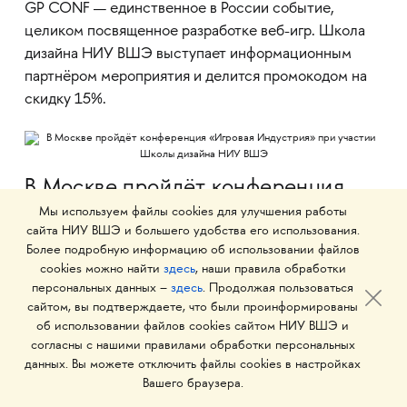
GP CONF — единственное в России событие,
целиком посвященное разработке веб-игр. Школа
дизайна НИУ ВШЭ выступает информационным
партнёром мероприятия и делится промокодом на
скидку 15%.
В Москве пройдёт конференция
«Игровая Индустрия» при участии
Мы используем файлы cookies для улучшения работы
Школы дизайна НИУ ВШЭ
сайта НИУ ВШЭ и большего удобства его использования.
Более подробную информацию об использовании файлов
cookies можно найти
здесь
, наши правила обработки
9 июля в Москве состоится конференция «Игровая
персональных данных –
здесь
. Продолжая пользоваться
Индустрия» — событие, объединяющее
сайтом, вы подтверждаете, что были проинформированы
разработчиков, издателей, платформы и сервис-
об использовании файлов cookies сайтом НИУ ВШЭ и
провайдеров. Школа дизайна НИУ ВШЭ выступает
согласны с нашими правилами обработки персональных
партнером мероприятия: на выставке разработчиков
данных. Вы можете отключить файлы cookies в настройках
Вашего браузера.
будут представлены игры, созданные студентами