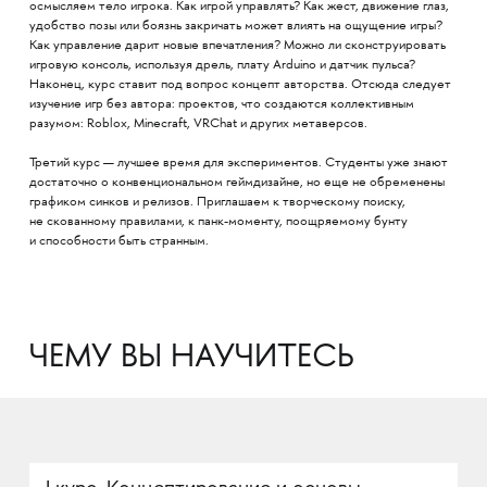
осмысляем тело игрока. Как игрой управлять? Как жест, движение глаз,
удобство позы или боязнь закричать может влиять на ощущение игры?
Как управление дарит новые впечатления? Можно ли сконструировать
игровую консоль, используя дрель, плату Arduino и датчик пульса?
Наконец, курс ставит под вопрос концепт авторства. Отсюда следует
изучение игр без автора: проектов, что создаются коллективным
разумом: Roblox, Minecraft, VRChat и других метаверсов.
Третий курс — лучшее время для экспериментов. Студенты уже знают
достаточно о конвенциональном геймдизайне, но еще не обременены
графиком синков и релизов. Приглашаем к творческому поиску,
не скованному правилами, к панк-моменту, поощряемому бунту
и способности быть странным.
ЧЕМУ ВЫ НАУЧИТЕСЬ