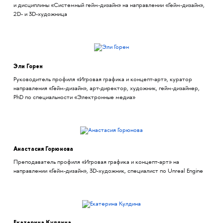
и дисциплины «Системный гейм-дизайн» на направлении «Гейм-дизайн»,
2D- и 3D-художница
Эли Горен
Руководитель профиля «Игровая графика и концепт-арт», куратор
направления «Гейм-дизайн», арт-директор, художник, гейм-дизайнер,
PhD по специальности «Электронные медиа»
Анастасия Горюнова
Преподаватель профиля «Игровая графика и концепт-арт» на
направлении «Гейм-дизайн», 3D-художник, специалист по Unreal Engine
Екатерина Кулдина