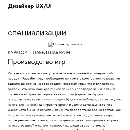
Дизайнер UX/UI
специализации
КУРАТОР — ПАВЕЛ ШАБАРИН
Производство игр
Игра — это сложное культурное явление и сложный коммерческий
продукт. Разработчику необходимо принимать коммерческие решения
задолго до релиза на всех стадиях создания игры: что и для кого мы
делаем, кто наши конкуренты или примеры для подражания, в каких
странах мы будем выходить, на каких платформах мы будем
представлены, какая бизнес-модель будет у нашей игры, хватит ли у нас
на это сил и знаний, как тратить время и усилия команды на то, что
имеет хотя бы шанс на успех, как и что проверять во время тестов, как
подготовиться к релизу, как запустить игру, как поддерживать игру
после релиза, как понять, стоит ли делать сиквел или продавать права
на экранизацию? А самое главное, как, следя за всем этим, не