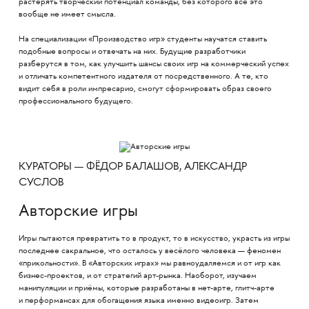
растерять творческий потенциал команды, без которого всё это
вообще не имеет смысла.
На специализации «Производство игр» студенты научатся ставить
подобные вопросы и отвечать на них. Будущие разработчики
разберутся в том, как улучшить шансы своих игр на коммерческий успех
и отличать компетентного издателя от посредственного. А те, кто
видит себя в роли импресарио, смогут сформировать образ своего
профессионального будущего.
КУРАТОРЫ — ФЁДОР БАЛАШОВ, АЛЕКСАНДР
СУСЛОВ
Авторские игры
Игры пытаются превратить то в продукт, то в искусство, украсть из игры
последнее сакральное, что осталось у весёлого человека — феномен
«прикольности». В «Авторских играх» мы равноудаляемся и от игр как
бизнес-проектов, и от стратегий арт-рынка. Наоборот, изучаем
манипуляции и приёмы, которые разработаны в нет-арте, глитч-арте
и перформансах для обогащения языка именно видеоигр. Затем