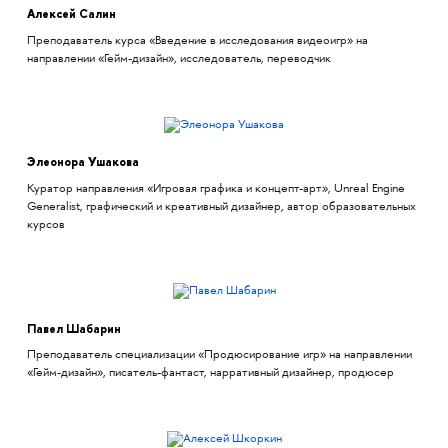
Алексей Салин
Преподаватель курса «Введение в исследования видеоигр» на
направлении «Гейм-дизайн», исследователь, переводчик
Элеонора Ушакова
Куратор направления «Игровая графика и концепт-арт», Unreal Engine
Generalist, графический и креативный дизайнер, автор образовательных
курсов
Павел Шабарин
Преподаватель специализации «Продюсирование игр» на направлении
«Гейм-дизайн», писатель-фантаст, нарративный дизайнер, продюсер