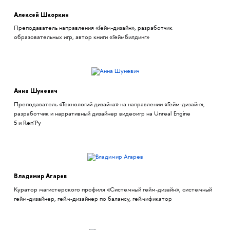
Алексей Шкоркин
Преподаватель направления «Гейм-дизайн», разработчик
образовательных игр, автор книги «Геймбилдинг»
Анна Шуневич
Преподаватель «Технологий дизайна» на направлении «Гейм-дизайн»,
разработчик и нарративный дизайнер видеоигр на Unreal Engine
5 и Ren’Py
Владимир Агарев
Куратор магистерского профиля «Системный гейм-дизайн», системный
гейм-дизайнер, гейм-дизайнер по балансу, геймификатор