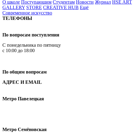
О школе
Поступающим
Студентам
Новости
Журнал
HSE ART
GALLERY
STORE
CREATIVE HUB
Ещё
Современное искусство
ТЕЛЕФОНЫ
+7 499 444-02-84
По вопросам поступления
С понедельника по пятницу
с 10:00 до 18:00
+7
495 621-87-11
По общим вопросам
АДРЕС И EMAIL
Малая Пионерская ул., 12
Метро Павелецкая
Измайловское шоссе, 44с2
Метро Семёновская