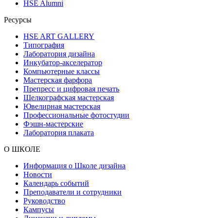
HSE Alumni
Ресурсы
HSE ART GALLERY
Типография
Лаборатория дизайна
Инкубатор-акселератор
Компьютерные классы
Мастерская фарфора
Препресс и цифровая печать
Шелкографская мастерская
Ювелирная мастерская
Профессиональные фотостудии
Фэшн-мастерские
Лаборатория плаката
О ШКОЛЕ
Информация о Школе дизайна
Новости
Календарь событий
Преподаватели и сотрудники
Руководство
Кампусы