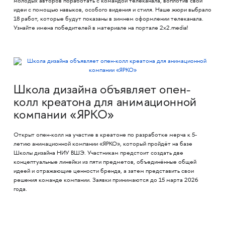
молодых авторов поработать с командой телеканала, воплотив свои
идеи с помощью навыков, особого видения и стиля. Наше жюри выбрало
18 работ, которые будут показаны в зимнем оформлении телеканала.
Узнайте имена победителей в материале на портале 2x2.media!
Школа дизайна объявляет опен-
колл креатона для анимационной
компании «ЯРКО»
Открыт опен-колл на участие в креатоне по разработке мерча к 5-
летию анимационной компании «ЯРКО», который пройдёт на базе
Школы дизайна НИУ ВШЭ. Участникам предстоит создать две
концептуальные линейки из пяти предметов, объединённые общей
идеей и отражающие ценности бренда, а затем представить свои
решения команде компании. Заявки принимаются до 15 марта 2026
года.