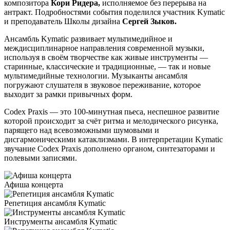
композитора
Кори Ридера,
исполняемое без перерыва на
антракт. Подробностями события поделился участник Kymatic
и преподаватель Школы дизайна
Сергей Зыков.
Ансамбль Kymatic развивает мультимедийное и
междисциплинарное направления современной музыки,
используя в своём творчестве как живые инструменты —
старинные, классические и традиционные, — так и новые
мультимедийные технологии. Музыканты ансамбля
погружают слушателя в звуковое переживание, которое
выходит за рамки привычных форм.
Codex Praxis — это 100-минутная пьеса, неспешное развитие
которой происходит за счёт ритма и мелодического рисунка,
парящего над всевозможными шумовыми и
дисгармоническими катаклизмами. В интерпретации Kymatic
звучание Codex Praxis дополнено органом, синтезаторами и
полевыми записями.
Афиша концерта
Репетиция ансамбля Kymatic
Инструменты ансамбля Kymatic