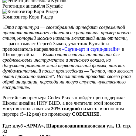
Репетиция ансамбля Kymatic
Композитор Кори Ридер
«Эта партитура — своеобразный артефакт современной
практики тотального единения и сращивания, пример нового
стиля, который можно назвать эклектикой лишь отчасти,
— рассказывает Сергей Зыков, участник Kymatic и
преподаватель направления
«Саунд-арт и саунд-дизайн»
в
Школе дизайна. —
Композиция изначально написана для
средневековых инструментов и женского вокала, но
допускает развитие этой первоначальной формы, так как
фундаментальный посыл произведения — "нечто, что может
быть прожито вместе". Исполнители проводят своего рода
обряд инициации, перехода на новую ступень чувственного
восприятия​​​​​​​».
Российская премьера Codex Praxis пройдёт при поддержке
Школы дизайна НИУ ВШЭ, а все читатели этой новости
могут воспользоваться
20% скидкой
на места в основном
партере (5–12 ряд) по промокоду
CODEXHSE.
Где:
клуб «АРМА», Шарикоподшипниковская ул., 13, стр.
32