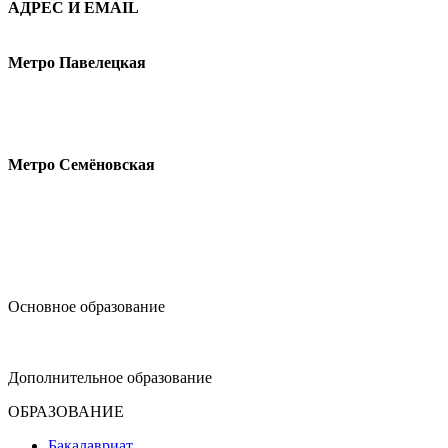
АДРЕС И EMAIL
Малая Пионерская ул., 12
Метро Павелецкая
Измайловское шоссе, 44с2
Метро Семёновская
design@hse.ru
Основное образование
dop-design@hse.ru
Дополнительное образование
ОБРАЗОВАНИЕ
Бакалавриат