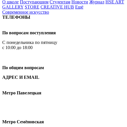
О школе
Поступающим
Студентам
Новости
Журнал
HSE ART
GALLERY
STORE
CREATIVE HUB
Ещё
Современное искусство
ТЕЛЕФОНЫ
+7 499 444-02-84
По вопросам поступления
С понедельника по пятницу
с 10:00 до 18:00
+7
495 621-87-11
По общим вопросам
АДРЕС И EMAIL
Малая Пионерская ул., 12
Метро Павелецкая
Измайловское шоссе, 44с2
Метро Семёновская