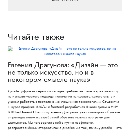
АБИТУРИЕНТЫ
Читайте также
Евгения Драгунова: «Дизайн — это
не только искусство, но и в
некотором смысле наука»
Дизайн цифровых сервисов сегодня требует не только креативности,
но и аналитического подхода, понимания пользовательского опыта и
умения работать с постоянно меняющимися технологиями. Студентка
III курса профиля «UX/UI и frontend-разработка» Школы дизайна НИУ
ВШЭ — Нижний Новгород Евгения Драгунова уже совмещает обучение
с преподаванием и разработкой образовательных программ для
школьников. Мы поговорили с ней о пути в профессию,
распространённых стереотипах о дизайне и о том, почему дизайн — это