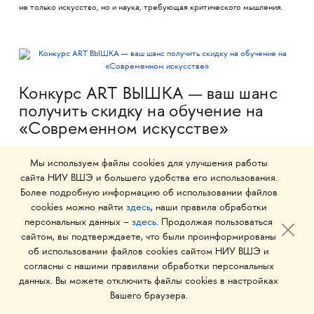
не только искусство, но и наука, требующая критического мышления.
Конкурс ART ВЫШКА — ваш шанс
получить скидку на обучение на
«Современном искусстве»
Конкурс ART ВЫШКА для абитуриентов уже открыт — а значит, сейчас
Мы используем файлы cookies для улучшения работы
лучшее время показать свой проект и побороться за скидку на
сайта НИУ ВШЭ и большего удобства его использования.
обучение. Если вы планируете поступать на программу «Современное
Более подробную информацию об использовании файлов
искусство» в Школе дизайна НИУ ВШЭ в 2026 году, можно участвовать
cookies можно найти
здесь
, наши правила обработки
в онлайн-этапе уже сейчас и готовиться к офлайн-просмотру, который
пройдёт летом. А лучше — всё вместе.
персональных данных –
здесь
. Продолжая пользоваться
сайтом, вы подтверждаете, что были проинформированы
об использовании файлов cookies сайтом НИУ ВШЭ и
согласны с нашими правилами обработки персональных
данных. Вы можете отключить файлы cookies в настройках
Вашего браузера.