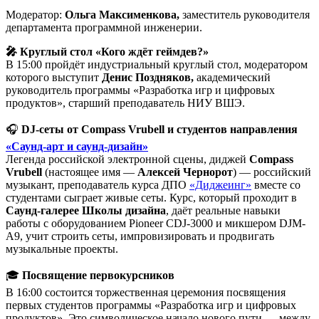
Модератор:
Ольга Максименкова,
заместитель руководителя
департамента программной инженерии.
🎤 Круглый стол «Кого ждёт геймдев?»
​​​​​​​В 15:00 пройдёт индустриальный круглый стол, модератором
которого выступит
Денис Поздняков,
академический
руководитель программы «Разработка игр и цифровых
продуктов», старший преподаватель НИУ ВШЭ.
🎧
DJ-сеты от Compass Vrubell и студентов направления
«Саунд-арт и саунд-дизайн»
Легенда российской электронной сцены, диджей
Compass
Vrubell
(настоящее имя —
Алексей Чернорот
) — российский
музыкант, преподаватель курса ДПО
«Диджеинг»
вместе со
студентами сыграет живые сеты. Курс, который проходит в
Саунд-галерее Школы дизайна
, даёт реальные навыки
работы с оборудованием Pioneer CDJ-3000 и микшером DJM-
A9, учит строить сеты, импровизировать и продвигать
музыкальные проекты.
🎓
Посвящение первокурсников
В 16:00 состоится торжественная церемония посвящения
первых студентов программы «Разработка игр и цифровых
продуктов». Это символическое начало нового пути — между