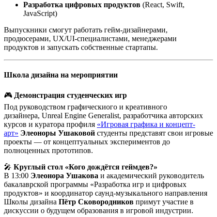
Разработка цифровых продуктов
(React, Swift,
JavaScript)
Выпускники смогут работать гейм-дизайнерами,
продюсерами, UX/UI-специалистами, менеджерами
продуктов и запускать собственные стартапы.
Школа дизайна на мероприятии
🎮
Демонстрация студенческих игр
Под руководством графическиого и креативного
дизайнера, Unreal Engine Generalist, разработчика авторских
курсов и куратора профиля
«Игровая графика и концепт-
арт»
Элеоноры Ушаковой
студенты представят свои игровые
проекты — от концептуальных экспериментов до
полноценных прототипов.
🎤
Круглый стол «Кого дождётся геймдев?»
В 13:00
Элеонора Ушакова
и академический руководитель
бакалаврской программы «Разработка игр и цифровых
продуктов» и координатор саунд-музыкального направления
Школы дизайна
Пётр Сковородников
примут участие в
дискуссии о будущем образования в игровой индустрии.