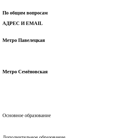
+7
495 621-87-11
По общим вопросам
АДРЕС И EMAIL
Малая Пионерская ул., 12
Метро Павелецкая
Измайловское шоссе, 44с2
Метро Семёновская
design@hse.ru
Основное образование
dop-design@hse.ru
Дополнительное образование