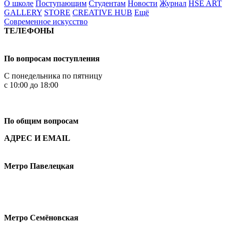
О школе
Поступающим
Студентам
Новости
Журнал
HSE ART
GALLERY
STORE
CREATIVE HUB
Ещё
Современное искусство
ТЕЛЕФОНЫ
+7 499 444-02-84
По вопросам поступления
С понедельника по пятницу
с 10:00 до 18:00
+7
495 621-87-11
По общим вопросам
АДРЕС И EMAIL
Малая Пионерская ул., 12
Метро Павелецкая
Измайловское шоссе, 44с2
Метро Семёновская