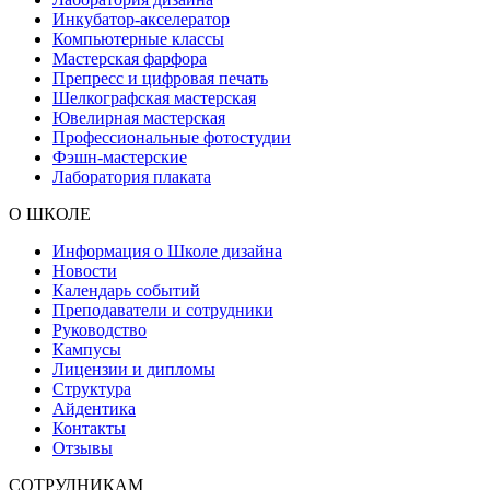
Инкубатор-акселератор
Компьютерные классы
Мастерская фарфора
Препресс и цифровая печать
Шелкографская мастерская
Ювелирная мастерская
Профессиональные фотостудии
Фэшн-мастерские
Лаборатория плаката
О ШКОЛЕ
Информация о Школе дизайна
Новости
Календарь событий
Преподаватели и сотрудники
Руководство
Кампусы
Лицензии и дипломы
Структура
Айдентика
Контакты
Отзывы
СОТРУДНИКАМ