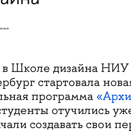
жения
у в Школе дизайна НИ
рбург стартовала нова
льная программа
«Архи
студенты отучились уж
ачали создавать свои п