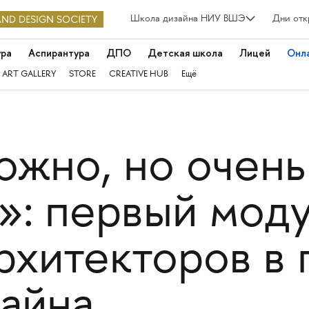
Школа дизайна НИУ ВШЭ
Дни отк
ура
Аспирантура
ДПО
Детская школа
Лицей
Онл
 ART GALLERY
STORE
CREATIVE HUB
Ещё
ожно, но очень
»: первый моду
рхитекторов в 
айна