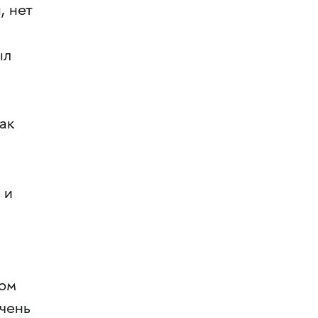
, нет
ыл
ак
 и
дом
очень