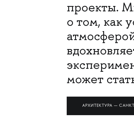
проекты. М
о том, как 
атмосферой
вдохновляе
эксперимен
может стат
АРХИТЕКТУРА — САНКТ