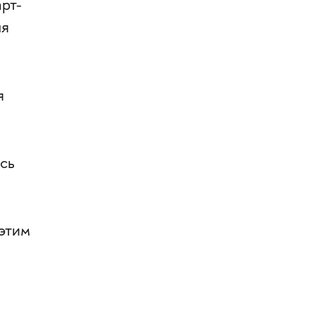
рт-
ля
я
сь
этим