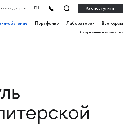
Как поступить
рытых дверей
EN
айн-обучение
Портфолио
Лаборатории
Все курсы
Современное искусство
ль
питерской