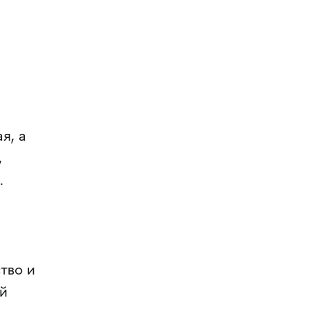
я, а
,
.
тво и
й