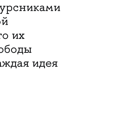
курсниками
ой
то их
вободы
аждая идея