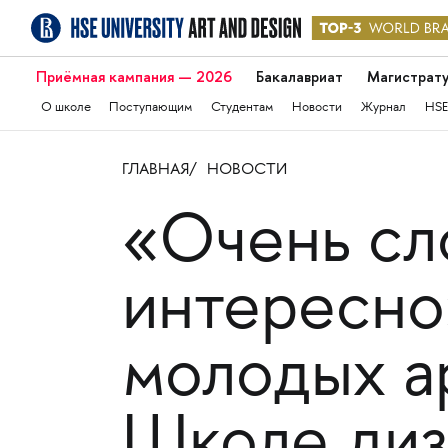
Приёмная кампания — 2026
Бакалавриат
Магистрат
О школе
Поступающим
Студентам
Новости
Журнал
HSE
ГЛАВНАЯ
НОВОСТИ
«Очень сл
интересно
молодых а
Школе диз