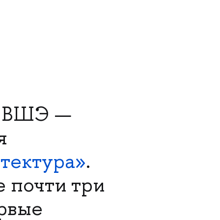
У ВШЭ —
я
тектура»
.
е почти три
ервые