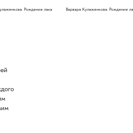
улаженкова. Рождение лака
Варвара Кулаженкова. Рождение л
оей
ждого
им
мим