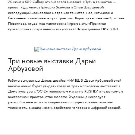
20 июня в Si19 Gallery открывается выставка «Путь в темноте» —
проект художников Григория Якимова и Ольги Шершневой,
исследующий московское метро как таинственное, интимное и
бесконечно символичное пространство. Куратор выставки — Кристина
Поволяева, студентка магистерской программы «Практики
кураторства в современном искусстве» Школы дизайна НИУ ВШЭ.
Три новые выставки Дарьи
Арбузовой
Работы выпускницы Школы дизайна НИУ ВШЭ Дарьи Арбузовой этой
весной можно будет увидеть сразу на трёх московских выставках: в
Доме культуры «ГЭС-2», ювелирном магазине RUSHEV и независимом
выставочном пространстве madame. Художница исследует
разнообразные аспекты современного существования, включая
телесность, эмоции и взаимодействие человека с цифровой средой.