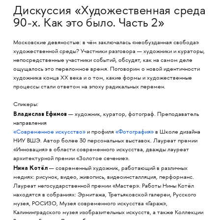
Дискуссия «Художественная среда
90-х. Как это было. Часть 2»
Московские девяностые: в чём заключалась «необузданная свобода»
художественной среды? Участники разговора — художники и кураторы,
непосредственные участники событий, обсудят, как на самом деле
ощущалось это переломное время. Поговорим о новой идентичности
художника конца XX века и о том, какие формы и художественные
процессы стали ответом на эпоху радикальных перемен.
Спикеры:
Владислав Ефимов
— художник, куратор, фотограф. Преподаватель
направления
«Современное искусство»
и профиля
«Фотография»
в Школе дизайна
НИУ ВШЭ. Автор более 30 персональных выставок. Лауреат премии
«Инновация» в области современного искусства, дважды лауреат
архитектурной премии «Золотое сечение».
Нина Котёл
— современный художник, работающий в различных
медиях: рисунок, видео, живопись, видеоинсталляция, перформанс.
Лауреат негосударственной премии «Мастер». Работы Нины Котёл
находятся в собраниях: Эрмитажа, Третьяковской галереи, Русского
музея, РОСИЗО, Музея современного искусства «Гараж»,
Калининградского музея изобразительных искусств, а также Коллекции