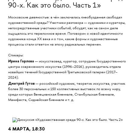
90-х. Как это было. Часть 1»
Московские девяностые: в чём заключалась «необузданная свобода»
художественной среды? Участники разговора — художники и кураторы,
непосредственные участники событий, обсудят, как на самом деле
ощущалось это переломное время. Поговорим о новой идентичности
художника конца XX века и о том, какие формы и художественные
процессы стали ответом на эпоху радикальных перемен.
Спикеры:
Ирина Горлова
— искусствовед, куратор, сотрудник Государственного
центра современного искусства (1996–2016), руководитель отдела
новейших течений Государственной Третьяковской галереи (2017–
2024).
Дмитрий Гутов
— российский художник, теоретик искусства, участник
более 30 персональных и 150 коллективных выставок по всему миру,
среди которых Венецианская биеннале, Стамбульская биеннале,
Манифеста, Сиднейская биеннале и т. д.
4 МАРТА, 18:30