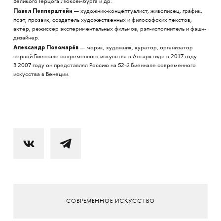
Великого Герцога Люксембурга и др.
Павел Пепперштейн
— художник-концептуалист, живописец, график,
поэт, прозаик, создатель художественных и философских текстов,
актёр, режиссёр экспериментальных фильмов, рэп-исполнитель и фэшн-
дизайнер.
Александр Пономарёв
— моряк, художник, куратор, организатор
первой Биеннале современного искусства в Антарктиде в 2017 году.
В 2007 году он представлял Россию на 52-й биеннале современного
искусства в Венеции.
СОВРЕМЕННОЕ ИСКУССТВО