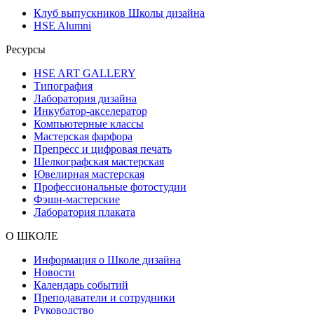
Клуб выпускников Школы дизайна
HSE Alumni
Ресурсы
HSE ART GALLERY
Типография
Лаборатория дизайна
Инкубатор-акселератор
Компьютерные классы
Мастерская фарфора
Препресс и цифровая печать
Шелкографская мастерская
Ювелирная мастерская
Профессиональные фотостудии
Фэшн-мастерские
Лаборатория плаката
О ШКОЛЕ
Информация о Школе дизайна
Новости
Календарь событий
Преподаватели и сотрудники
Руководство