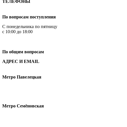
ТЕЛЕФОНЫ
+7 499 444-02-84
По вопросам поступления
С понедельника по пятницу
с 10:00 до 18:00
+7
495 621-87-11
По общим вопросам
АДРЕС И EMAIL
Малая Пионерская ул., 12
Метро Павелецкая
Измайловское шоссе, 44с2
Метро Семёновская