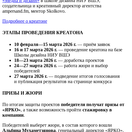
«Медиа и дизайн»
в Школе дизайна НИУ ВШЭ,
создательница и креативный директор агентства
ampersand.fm, ментор Skolkovo.
Подробнее о креатоне
ЭТАПЫ ПРОВЕДЕНИЯ КРЕАТОНА
10 февраля—15 марта 2026 г.
— приём заявок
16 и 17 марта 2026 г.
— проведение креатона на базе
Школы дизайна НИУ ВШЭ
18—23 марта 2026 г.
— доработка проектов
24—27 марта 2026 г.
— работа жюри и выбор
победителей
27 марта 2026 г.
— подведение итогов голосования
и публикация результатов на странице конкурса
ПРИЗЫ И ЖЮРИ
По итогам защиты проектов
победители получат призы от
«ЯРКО»
, а также возможность пройти
стажировку в
компании
.
Победителей выберет жюри, в состав которого вошли
Альбина Мухаметзянова
, генеральный директор «ЯРКО»,