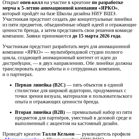
Открыт
опен-колл
на участие в креатоне
по разработке
мерча к 5-летию анимационной компании «ЯРКО»
,
который пройдёт на базе Школы дизайна НИУ ВШЭ.
Участникам предстоит создать две концептуальные линейки
из пяти предметов, объединённые общей идеей и отражающие
ценности бренда, а затем представить свои решения команде
компании. Заявки принимаются
до 15 марта 2026 года
.
Участникам предстоит разработать мерч для анимационной
компании «ЯРКО» — мультибрендовой студии полного
цикла, создающей анимационный контент от идеи до
дистрибуции, — в двух направлениях. Обе линейки должны
транслировать идею заботы и о сотрудниках компании,
и о партнерах.
Первая линейка (B2C)
— пять объектов в единой
стилистике для широкой аудитории, продуманных с
точки зрения визуала, материалов и пользовательского
опыта и отражающих ценности бренда.
Вторая линейка (B2B)
— премиальный набор из пяти
предметов для партнёров, уместный в деловой среде и
выполненный с акцентом на кастомный дизайн.
Проведёт креатон
Талли Кельми
— руководитель профиля