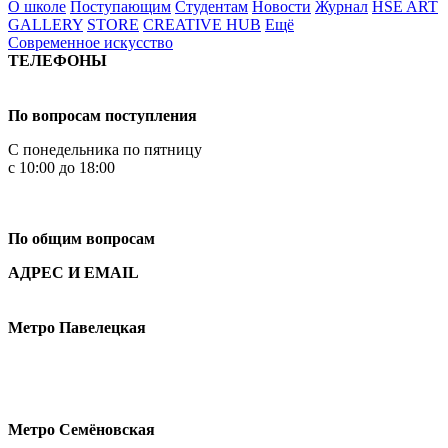
О школе
Поступающим
Студентам
Новости
Журнал
HSE ART
GALLERY
STORE
CREATIVE HUB
Ещё
Современное искусство
ТЕЛЕФОНЫ
+7 499 444-02-84
По вопросам поступления
С понедельника по пятницу
с 10:00 до 18:00
+7
495 621-87-11
По общим вопросам
АДРЕС И EMAIL
Малая Пионерская ул., 12
Метро Павелецкая
Измайловское шоссе, 44с2
Метро Семёновская