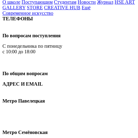
О школе
Поступающим
Студентам
Новости
Журнал
HSE ART
GALLERY
STORE
CREATIVE HUB
Ещё
Современное искусство
ТЕЛЕФОНЫ
+7 499 444-02-84
По вопросам поступления
С понедельника по пятницу
с 10:00 до 18:00
+7
495 621-87-11
По общим вопросам
АДРЕС И EMAIL
Малая Пионерская ул., 12
Метро Павелецкая
Измайловское шоссе, 44с2
Метро Семёновская