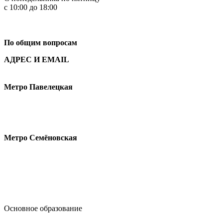
с 10:00 до 18:00
+7
495 621-87-11
По общим вопросам
АДРЕС И EMAIL
Малая Пионерская ул., 12
Метро Павелецкая
Измайловское шоссе, 44с2
Метро Семёновская
design@hse.ru
Основное образование