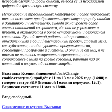
переосмысления природы ошибки, выводя её из неосязаемой
цифровой в физическую систему.
Использование традиционных материалов и более прикладных
техник позволяет преобразовать агрессивную природу ошибки
в домашнюю и чувственную, выводя их на уровень более
личных отношений со зрителем, где они не угрожают и
пугают, а оказываются в более «стабильном» и безопасном
состоянии. Ручной метод работы над проектами,
объединенными в общий выставочный проект, ставит меня,
как художника, на один уровень с программистами,
создающими программы и системы. В отличие от них, я не
только не пытаюсь искоренить погрешности, но и
соприкасаюсь с ними на уровне создания, работая над их
пластикой и визуальной составляющей».
Выставка Ксении Зиновьевой
/ruleChange
enable.error(true)
пройдёт
с 11 по 13 мая 2026 года (14:00)
в
галерее-театре
Si19
(Большой Головин переулок, 12с1).
​​​​​​​Вернисаж состоится
11 мая в 18:00.
Вход свободный.
Современное искусство
Выставки