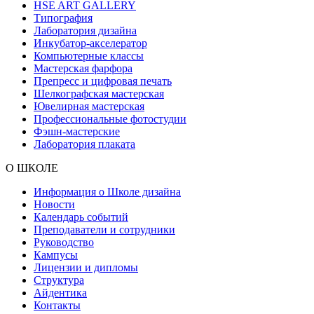
HSE ART GALLERY
Типография
Лаборатория дизайна
Инкубатор-акселератор
Компьютерные классы
Мастерская фарфора
Препресс и цифровая печать
Шелкографская мастерская
Ювелирная мастерская
Профессиональные фотостудии
Фэшн-мастерские
Лаборатория плаката
О ШКОЛЕ
Информация о Школе дизайна
Новости
Календарь событий
Преподаватели и сотрудники
Руководство
Кампусы
Лицензии и дипломы
Структура
Айдентика
Контакты