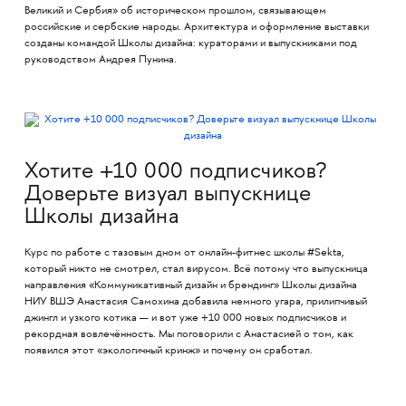
Великий и Сербия» об историческом прошлом, связывающем
российские и сербские народы. Архитектура и оформление выставки
созданы командой Школы дизайна: кураторами и выпускниками под
руководством Андрея Пунина.
Хотите +10 000 подписчиков?
Доверьте визуал выпускнице
Школы дизайна
Курс по работе с тазовым дном от онлайн-фитнес школы #Sekta,
который никто не смотрел, стал вирусом. Всё потому что выпускница
направления «Коммуникативный дизайн и брендинг» Школы дизайна
НИУ ВШЭ Анастасия Самохина добавила немного угара, прилипчивый
джингл и узкого котика — и вот уже +10 000 новых подписчиков и
рекордная вовлечённость. Мы поговорили с Анастасией о том, как
появился этот «экологичный кринж» и почему он сработал.