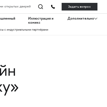
Задать вопрос
ни открытых дверей
ышленный
Иллюстрация и
Дополнительно
комикс
сы с индустриальными партнёрами
йн
ху»