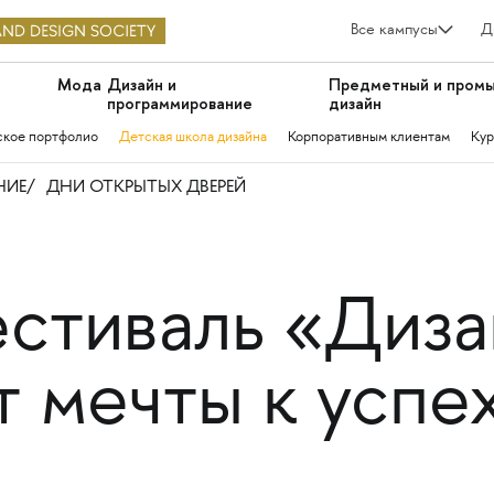
Все кампусы
Д
Мода
Дизайн и
Предметный и пром
программирование
дизайн
ское портфолио
Детская школа дизайна
Корпоративным клиентам
Кур
НИЕ
ДНИ ОТКРЫТЫХ ДВЕРЕЙ
стиваль «Диза
т мечты к успе