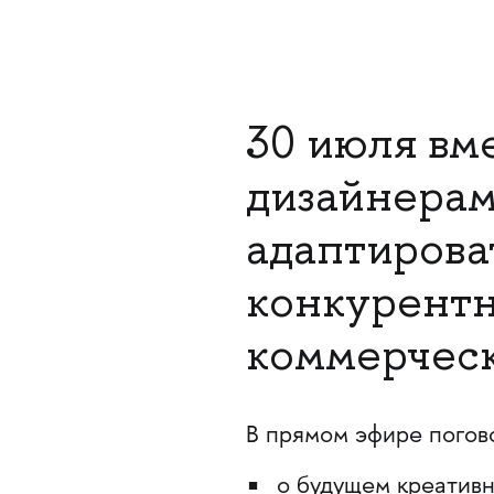
30 июля вм
дизайнерам
адаптирова
конкурентн
коммерческ
В прямом эфире погов
о будущем креативн