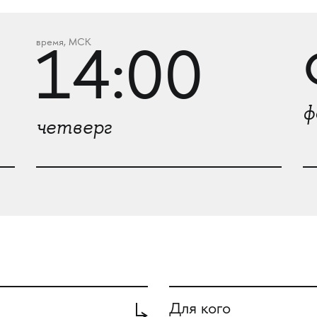
время, МСК
14:00
ф
четверг
Для кого