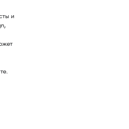
сты и
n,
может
те.