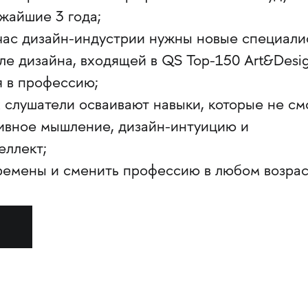
жайшие 3 года;
час дизайн-индустрии нужны новые специали
ле дизайна, входящей в QS Top-150 Art&Desig
я в профессию;
х слушатели осваивают навыки, которые не с
тивное мышление, дизайн-интуицию и
еллект;
ремены и сменить профессию в любом возрас