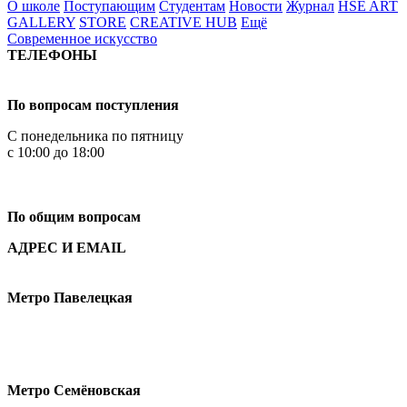
О школе
Поступающим
Студентам
Новости
Журнал
HSE ART
GALLERY
STORE
CREATIVE HUB
Ещё
Современное искусство
ТЕЛЕФОНЫ
+7 499 444-02-84
По вопросам поступления
С понедельника по пятницу
с 10:00 до 18:00
+7
495 621-87-11
По общим вопросам
АДРЕС И EMAIL
Малая Пионерская ул., 12
Метро Павелецкая
Измайловское шоссе, 44с2
Метро Семёновская