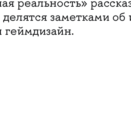
ная реальность» расска
 делятся заметками об 
н геймдизайн.