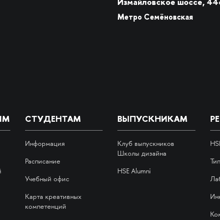
Измайловское шоссе, 44
Метро Семёновская
ИМ
СТУДЕНТАМ
ВЫПУСКНИКАМ
Р
Информация
Клуб выпускников
HS
Школы дизайна
Расписание
Ти
й
HSE Alumni
Учебный офис
Ла
Карта креативных
Ин
компетенций
Ко