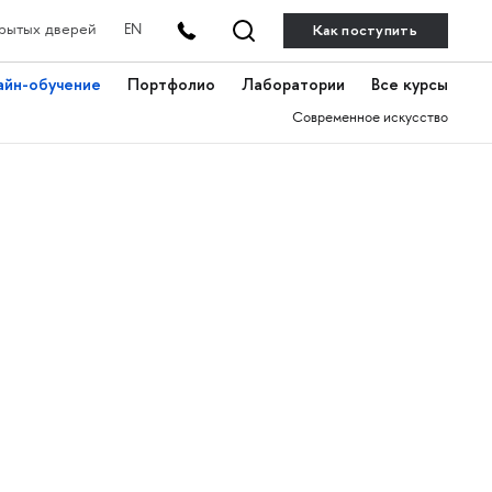
Как поступить
рытых дверей
EN
айн-обучение
Портфолио
Лаборатории
Все курсы
Современное искусство