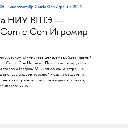
на НИУ ВШЭ —
 Comic Con Игромир
в московском «Тимирязев центре» пройдет главный
ии — Comic Con Игромир. Поклонников ждут сотни
бастеров с Мадсом Миккельсеном и встречи с
х анонсов видеоигр, живой музыки от Доры и
кальных автограф-сессий с легендами комиксов,
ссийского кино.