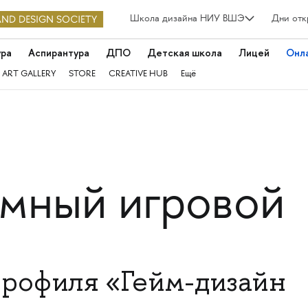
Школа дизайна НИУ ВШЭ
Дни отк
ура
Аспирантура
ДПО
Детская школа
Лицей
Онл
 ART GALLERY
STORE
CREATIVE HUB
Ещё
ёмный игровой
рофиля «Гейм-дизайн