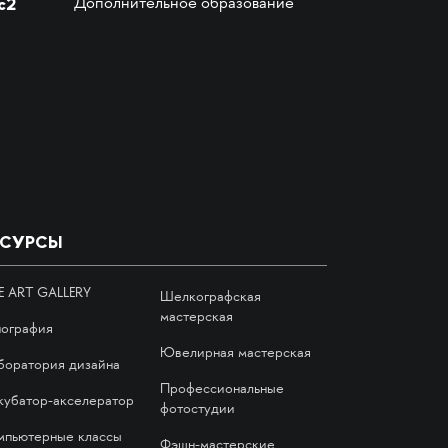
с2
Дополнительное образование
ЕСУРСЫ
E ART GALLERY
Шелкографская
мастерская
пография
Ювелирная мастерская
боратория дизайна
Профессиональные
кубатор-акселератор
фотостудии
мпьютерные классы
Фэшн-мастерские