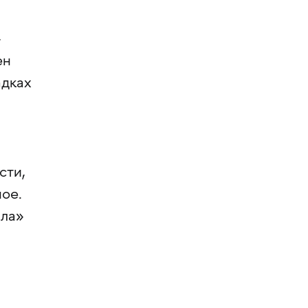
»
ен
адках
сти,
ное.
ала»