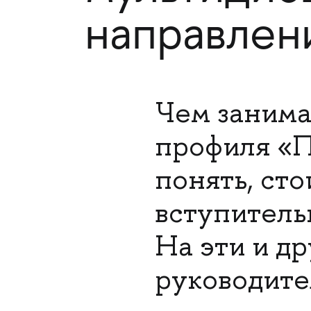
направлен
Чем занима
профиля «
понять, сто
вступитель
На эти и д
руководите