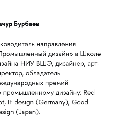
имур Бурбаев
уководитель направления
Промышленный дизайн» в Школе
изайна НИУ ВШЭ, дизайнер, арт-
иректор, обладатель
еждународных премий
о промышленному дизайну: Red
t, IF design (Germany), Good
sign (Japan).