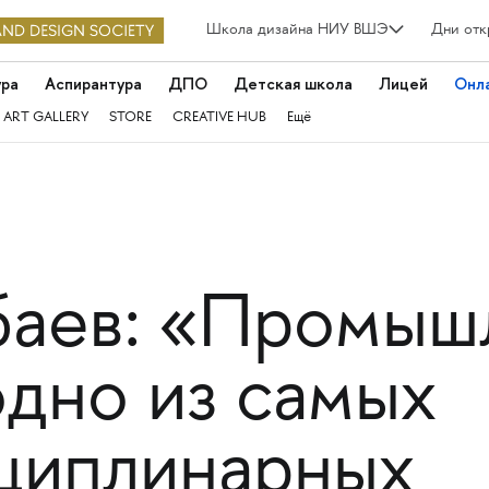
Школа дизайна НИУ ВШЭ
Дни отк
ура
Аспирантура
ДПО
Детская школа
Лицей
Онл
 ART GALLERY
STORE
CREATIVE HUB
Ещё
баев: «Промы
одно из самых
циплинарных