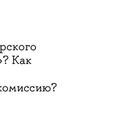
рского
? Как
 комиссию?