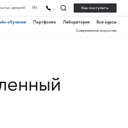
Как поступить
рытых дверей
EN
айн-обучение
Портфолио
Лаборатории
Все курсы
Современное искусство
шленный