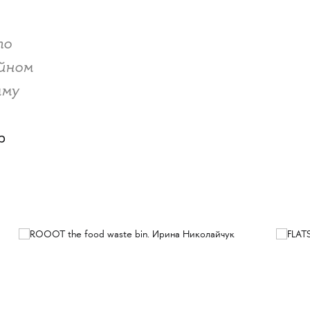
то
айном
мму
р