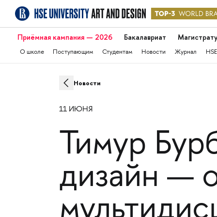
Приёмная кампания — 2026
Бакалавриат
Магистрат
О школе
Поступающим
Студентам
Новости
Журнал
HSE
Новости
11 ИЮНЯ
Тимур Бур
дизайн — 
мультидис