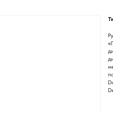
Т
Р
«
д
д
м
п
Do
De