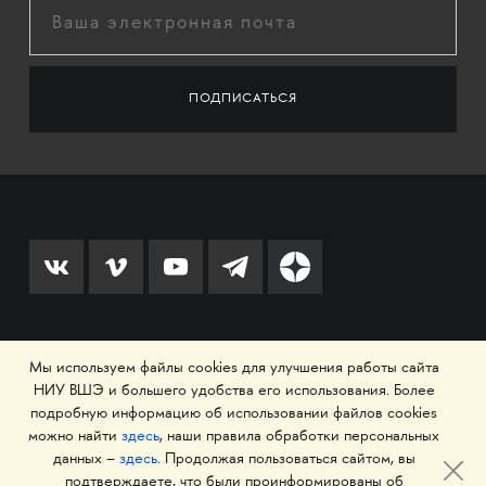
© 1993–2026 Национальный исследовательский
Мы используем файлы cookies для улучшения работы сайта
университет «Высшая школа экономики»
НИУ ВШЭ и большего удобства его использования. Более
подробную информацию об использовании файлов cookies
можно найти
здесь
, наши правила обработки персональных
данных –
здесь
. Продолжая пользоваться сайтом, вы
подтверждаете, что были проинформированы об