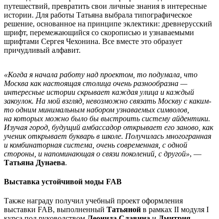
путешествий, превратить свои личные знания в интересные
истории. Для работы Татьяна выбрала типографическое
решение, основанное на принципе эклектики: древнерусский
шрифт, перемежающийся со скорописью и узнаваемыми
шрифтами Сергея Чехонина. Все вместе это образует
причудливый алфавит.
«Когда я начала работу над проектом, то подумала, что
Москва как настоящая столица очень разнообразна —
интересные истории скрывает каждая улица и каждый
закоулок. На мой взгляд, невозможно связать Москву с каким-
то одним минимальным набором узнаваемых символов,
на которых можно было бы выстроить систему айдентики.
Изучая город, будущий амбассадор открывает его заново, как
ученик открывает букварь в школе. Получилась многогранная
и комбинаторная система, очень современная, с одной
стороны, и напоминающая о связи поколений, с другой»
, —
Татьяна Дунаева
.
Выставка устойчивой моды FAB
Также награду получил учебный проект
оформления
выставки FAB, выполненный
Татьяной
в рамках II модуля I
курса под руководством
Леонида Славина
и
Дмитрия