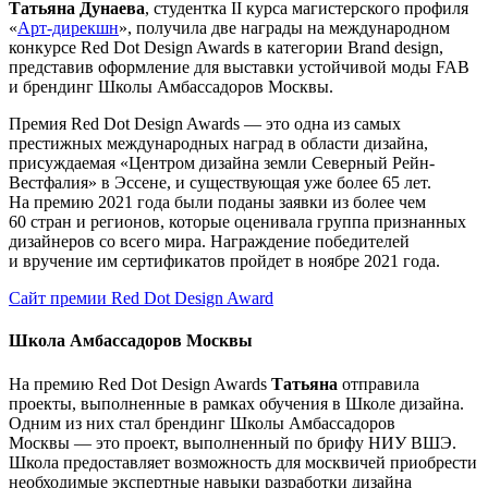
Татьяна Дунаева
, студентка II курса магистерского профиля
«
Арт-дирекшн
», получила две награды на международном
конкурсе Red Dot Design Awards в категории Brand design,
представив оформление для выставки устойчивой моды FAB
и брендинг Школы Амбассадоров Москвы.
Премия Red Dot Design Awards — это одна из самых
престижных международных наград в области дизайна,
присуждаемая «Центром дизайна земли Северный Рейн-
Вестфалия» в Эссене, и существующая уже более 65 лет.
На премию 2021 года были поданы заявки из более чем
60 стран и регионов, которые оценивала группа признанных
дизайнеров со всего мира. Награждение победителей
и вручение им сертификатов пройдет в ноябре 2021 года.
Сайт премии Red Dot Design Award
Школа Амбассадоров Москвы
На премию Red Dot Design Awards
Татьяна
отправила
проекты, выполненные в рамках обучения в Школе дизайна.
Одним из них стал брендинг Школы Амбассадоров
Москвы — это проект, выполненный по брифу НИУ ВШЭ.
Школа предоставляет возможность для москвичей приобрести
необходимые экспертные навыки разработки дизайна