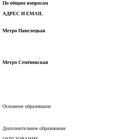
По общим вопросам
АДРЕС И EMAIL
Малая Пионерская ул., 12
Метро Павелецкая
Измайловское шоссе, 44с2
Метро Семёновская
design@hse.ru
Основное образование
dop-design@hse.ru
Дополнительное образование
ОБРАЗОВАНИЕ