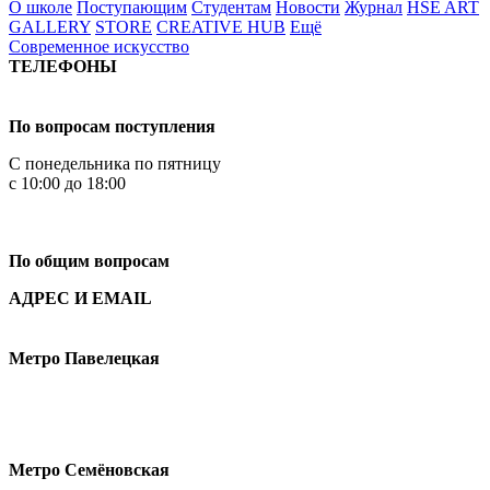
О школе
Поступающим
Студентам
Новости
Журнал
HSE ART
GALLERY
STORE
CREATIVE HUB
Ещё
Современное искусство
ТЕЛЕФОНЫ
+7 499 444-02-84
По вопросам поступления
С понедельника по пятницу
с 10:00 до 18:00
+7
495 621-87-11
По общим вопросам
АДРЕС И EMAIL
Малая Пионерская ул., 12
Метро Павелецкая
Измайловское шоссе, 44с2
Метро Семёновская