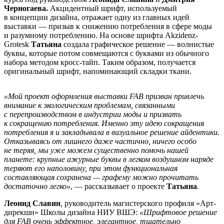
Черногаева.
Акцидентный шрифт, используемый
в концепции дизайна, отражает одну из главных идей
выставки — призыв к снижению потребления в сфере моды
и разумному потреблению. На основе шрифта Akzidenz-
Grotesk
Татьяна
создала графическое решение — волнистые
буквы, которые потом совмещаются с буквами из обычного
набора методом кросс-тайп. Таким образом, получается
оригинальный шрифт, напоминающий складки ткани.
«Мой проект оформления выставки FAB призван привлечь
внимание к экологическим проблемам, связанными
с перепроизводством в индустрии моды и призвать
к сокращению потребления. Именно эту идею сокращения
потребления я и закладывала в визуальное решение айдентики.
Отказываясь от лишнего даже частично, ничего особо
не теряя, мы уже можем существенно помочь нашей
планете: крупные ажурные буквы в легком воздушном наряде
теряют его наполовину, при этом функциональная
составляющая сохранена — графему можно прочитать
достаточно легко»
, — рассказывает о проекте
Татьяна
.
Леонид Славин
,
руководитель магистерского профиля «Арт-
дирекшн» Школы дизайна НИУ ВШЭ:
«Шрифтовое решение
для FAB очень эффектное, элегантное, тщательно