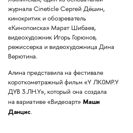
Жилинская, один из основателей
журнала Cineticle Сергей Дёшин,
кинокритик и обозреватель
«Кинопоиска» Марат Шибаев,
видеохудожник Игорь Горюнов,
режиссерка и видеохудожница Дина
Верютина.
Алина
представила на фестивале
короткометражный фильм «Y ЛK0МР.Y
ДYB 3.ЛH.Y», который она создала
Маши
на вариативе «Видеоарт»
Данцис
.