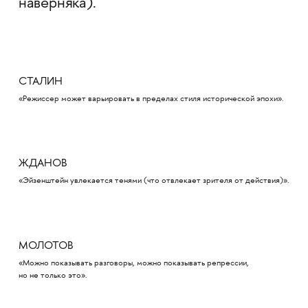
наверняка).
СТАЛИН
«Режиссер может варьировать в пределах стиля исторической эпохи».
ЖДАНОВ
«Эйзенштейн увлекается тенями (что отвлекает зрителя от действия)».
МОЛОТОВ
«Можно показывать разговоры, можно показывать репрессии,
но не только это».