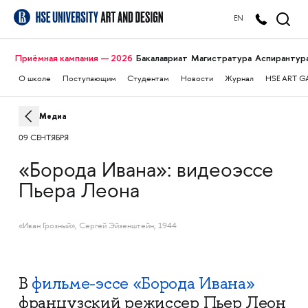
EN
Приёмная кампания — 2026
Бакалавриат
Магистратура
Аспирантур
О школе
Поступающим
Студентам
Новости
Журнал
HSE ART G
Медиа
09 СЕНТЯБРЯ
«Борода Ивана»: видеоэссе
Пьера Леона
«Иван Грозный», Сергей Эйзенштейн, 1944
В
фильме-эссе «Борода Ивана»
французский режиссер Пьер Леон