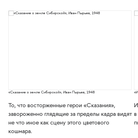
«Сказание о земле Сибирской», Иван Пырьев, 1948
«И
сто
То, что восторженные герои «Сказания»,
И
завороженно глядящие за пределы кадра видят
в
не что иное как сцену этого цветового
п
кошмара.