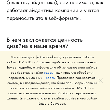
(плакаты, айдентика), они понимают, как
работает айдентика компании и учатся
переносить это в веб-форматы.
В чем заключается ценность
дизайна в наше время?
Мы используем файлы cookies для улучшения работы
Дизайн помогает узнавать мир. Он для
сайта НИУ ВШЭ и большего удобства его использования.
живых людей — для тех, кто ищет новые
Более подробную информацию об использовании файлов
cookies можно найти
здесь
, наши правила обработки
знания и впечатления. Наша
персональных данных –
здесь
. Продолжая пользоваться
профессия — про заботу о людях и про
сайтом, вы подтверждаете, что были проинформированы
об использовании файлов cookies сайтом НИУ ВШЭ и
улучшение жизни вокруг. Для
согласны с нашими правилами обработки персональных
современного человека потребность
данных. Вы можете отключить файлы cookies в настройках
Вашего браузера.
в красивой картинке, на мой взгляд,