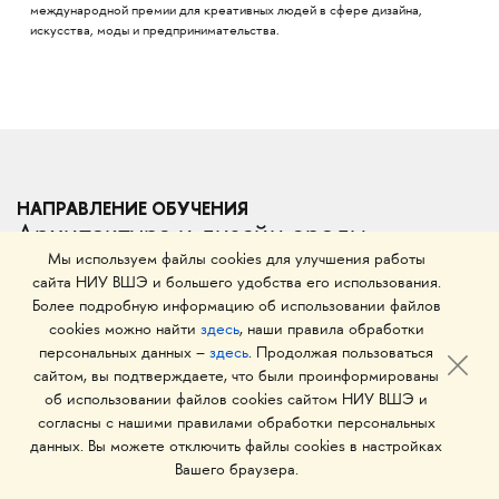
международной премии для креативных людей в сфере дизайна,
искусства, моды и предпринимательства.
НАПРАВЛЕНИЕ ОБУЧЕНИЯ
Архитектура и дизайн среды
Мы используем файлы cookies для улучшения работы
сайта НИУ ВШЭ и большего удобства его использования.
Дизайн среды формирует реальность вокруг
Более подробную информацию об использовании файлов
современного человека. Это внешний вид
cookies можно найти
здесь
, наши правила обработки
персональных данных –
здесь
. Продолжая пользоваться
пространств и предметов, которые нас
сайтом, вы подтверждаете, что были проинформированы
окружают: архитекторы и дизайнеры среды
об использовании файлов cookies сайтом НИУ ВШЭ и
проектируют интерьеры и мебель, здания
согласны с нашими правилами обработки персональных
данных. Вы можете отключить файлы cookies в настройках
и ландшафты.
Вашего браузера.