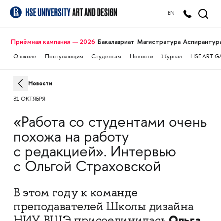
EN
Приёмная кампания — 2026
Бакалавриат
Магистратура
Аспирантур
О школе
Поступающим
Студентам
Новости
Журнал
HSE ART G
Новости
31 ОКТЯБРЯ
«Работа со студентами очень
похожа на работу
с редакцией». Интервью
с Ольгой Страховской
В этом году к команде
преподавателей Школы дизайна
Ольга
НИУ ВШЭ присоединилась