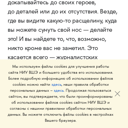
докапывайтесь до своих героев,
до деталей или до их отсутствия. Везде,
где вы видите какую-то расщелину, куда
вы можете сунуть свой нос — делайте
это! И вы найдете то, что, возможно,
никто кроме вас не заметил. Это
касается всего — журналистских
расследований, визуального языка,
Мы используем файлы cookies для улучшения работы
сайта НИУ ВШЭ и большего удобства его использования.
научных открытий. Как говорит мой
Более подробную информацию об использовании файлов
коллега и друг, основатель The Blueprint
cookies можно найти
здесь
, наши правила обработки
персональных данных –
здесь
. Продолжая пользоваться
Саша Перепелкин: «„Нет“ у вас уже
сайтом, вы подтверждаете, что были проинформированы
есть». Не бойтесь отказа. Не говорите
об использовании файлов cookies сайтом НИУ ВШЭ и
согласны с нашими правилами обработки персональных
себе: «Это невозможно», «Скорее
данных. Вы можете отключить файлы cookies в настройках
всего, мне никто не ответит». Идите
Вашего браузера.