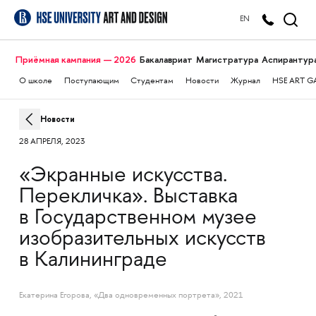
EN
Приёмная кампания — 2026
Бакалавриат
Магистратура
Аспирантур
О школе
Поступающим
Студентам
Новости
Журнал
HSE ART G
Новости
28 АПРЕЛЯ, 2023
«Экранные искусства.
Перекличка». Выставка
в Государственном музее
изобразительных искусств
в Калининграде
Екатерина Егорова, «Два одновременных портрета», 2021