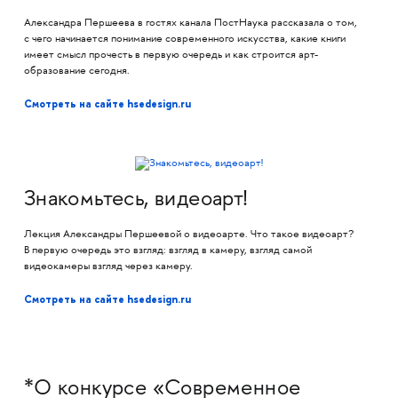
Александра Першеева в гостях канала ПостНаука рассказала о том,
с чего начинается понимание современного искусства, какие книги
имеет смысл прочесть в первую очередь и как строится арт-
образование сегодня.
Смотреть на сайте hsedesign.ru
Знакомьтесь, видеоарт!
Лекция Александры Першеевой о видеоарте. Что такое видеоарт?
В первую очередь это взгляд: взгляд в камеру, взгляд самой
видеокамеры взгляд через камеру.
Смотреть на сайте hsedesign.ru
*О конкурсе «Современное