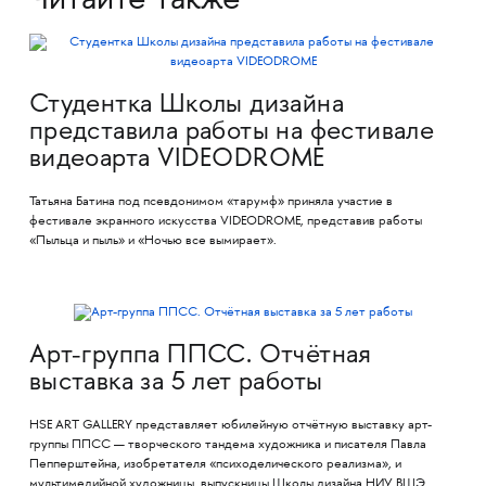
Читайте также
Студентка Школы дизайна
представила работы на фестивале
видеоарта VIDEODROME
Татьяна Батина под псевдонимом «тарумф» приняла участие в
фестивале экранного искусства VIDEODROME, представив работы
«Пыльца и пыль» и «Ночью все вымирает».
Арт-группа ППСС. Отчётная
выставка за 5 лет работы
HSE ART GALLERY представляет юбилейную отчётную выставку арт-
группы ППСС — творческого тандема художника и писателя Павла
Пепперштейна, изобретателя «психоделического реализма», и
мультимедийной художницы, выпускницы Школы дизайна НИУ ВШЭ,