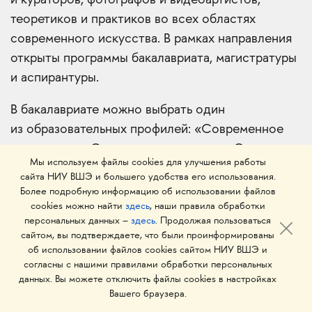
и кураторов, фотографов и видеоартистов,
теоретиков и практиков во всех областях
современного искусства. В рамках направления
открыты программы бакалавриата, магистратуры
и аспирантуры.
В бакалавриате можно выбрать один
из образовательных профилей: «Современное
искусство», «Экранные искусства», «Саунд-арт
Мы используем файлы cookies для улучшения работы
и саунд-дизайн», «Концепт-арт и цифровое
сайта НИУ ВШЭ и большего удобства его использования.
искусство», «Ивент. Театр. Перформанс»,
Более подробную информацию об использовании файлов
«Дизайн и современное искусство» и
cookies можно найти
здесь
, наши правила обработки
персональных данных –
здесь
. Продолжая пользоваться
«Кураторство и арт-менеджмент».
сайтом, вы подтверждаете, что были проинформированы
об использовании файлов cookies сайтом НИУ ВШЭ и
Абитуриентам магистратуры, которые четко
согласны с нашими правилами обработки персональных
определились с направлением своего развития,
данных. Вы можете отключить файлы cookies в настройках
Вашего браузера.
мы предлагаем профили «Практики