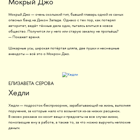
Мокрый Джо
Мокрый Джо — очень скользкий тип, бывший главарь одной из самых
опасных банд на Диком Западе. Однако с тех пор, как потерял
авторитет, ведёт тёмные дела один, пытаясь влиться в новое
общество. Получится ли у него или старую закалку не пропьёшь?
— Покажет время.
Шикарные усы, широкая потёртая шляпа, две пушки и несмешные
анекдоты — всё это о Мокром Джо.
ЕЛИЗАВЕТА СЕРОВА
Хедли
Хедли — подросток-беспризорник, зарабатывающий на жизнь, выполняя
поручения, за которые мало кто возьмется из-за низких расценок.
В своем рюкзаке он носит вещи и предметы на все случаи жизни,
помогающие ему в работе, а также то, за что можно выручить неплохие
деньги.