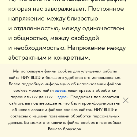
которая нас завораживает. Постоянное
напряжение между близостью
и отдаленностью, между одиночеством
и общностью, между свободой
и необходимостью. Напряжение между
абстрактным и конкретным,
рациональным и эмоциональным, между
Мы используем файлы cookies для улучшения работы
прошлым, настоящим и будущим.
сайта НИУ ВШЭ и большего удобства его использования.
Более подробную информацию об использовании файлов
cookies можно найти
здесь
, наши правила обработки
Тема «Так далеко, так близко»
персональных данных –
здесь
. Продолжая пользоваться
предлагает участникам задуматься
сайтом, вы подтверждаете, что были проинформированы
об использовании файлов cookies сайтом НИУ ВШЭ и
о философских и поэтических аспектах
согласны с нашими правилами обработки персональных
нашего восприятия мира, увидеть новые
данных. Вы можете отключить файлы cookies в настройках
Вашего браузера.
грани знакомых мест и предметов,