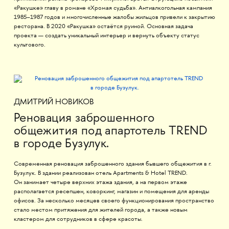
«Ракушке» главу в романе «Хромая судьба». Антиалкогольная кампания
1985–1987 годов и многочисленные жалобы жильцов привели к закрытию
ресторана. В 2020 «Ракушка» остаётся руиной. Основная задача
проекта — создать уникальный интерьер и вернуть объекту статус
культового.
ДМИТРИЙ НОВИКОВ
Реновация заброшенного
общежития под апартотель TREND
в городе Бузулук.
Современная реновация заброшенного здания бывшего общежития в г.
Бузулук. В здании реализован отель Apartments & Hotel TREND.
Он занимает четыре верхних этажа здания, а на первом этаже
располагается ресепшен, коворкинг, магазин и помещения для аренды
офисов. За несколько месяцев своего функционирования пространство
стало местом притяжения для жителей города, а также новым
кластером для сотрудников в сфере красоты.