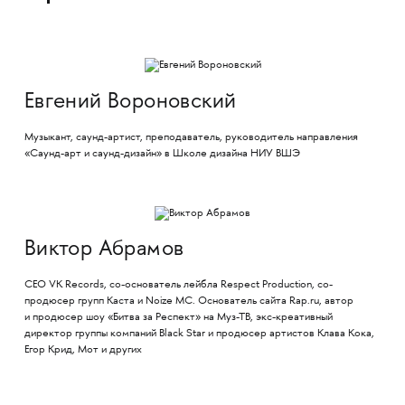
Евгений Вороновский
Музыкант, саунд-артист, преподаватель, руководитель направления
«Саунд-арт и саунд-дизайн» в Школе дизайна НИУ ВШЭ
Виктор Абрамов
CEO VK Records, со-основатель лейбла Respect Production, со-
продюсер групп Каста и Noize MC. Основатель сайта Rap.ru, автор
и продюсер шоу «Битва за Респект» на Муз-ТВ, экс-креативный
директор группы компаний Black Star и продюсер артистов Клава Кока,
Егор Крид, Мот и других