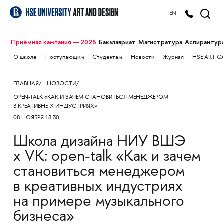
EN
Приёмная кампания — 2026
Бакалавриат
Магистратура
Аспирантур
О школе
Поступающим
Студентам
Новости
Журнал
HSE ART G
ГЛАВНАЯ
НОВОСТИ
OPEN-TALK «КАК И ЗАЧЕМ СТАНОВИТЬСЯ МЕНЕДЖЕРОМ
В КРЕАТИВНЫХ ИНДУСТРИЯХ»
08 НОЯБРЯ 18:30
Школа дизайна НИУ ВШЭ
х VK: open-talk «Как и зачем
становиться менеджером
в креативных индустриях
на примере музыкального
бизнеса»