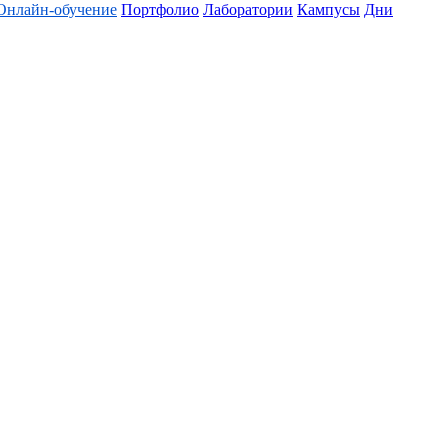
Онлайн-обучение
Портфолио
Лаборатории
Кампусы
Дни