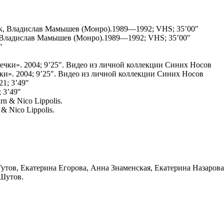
 Владислав Мамышев (Монро).1989—1992; VHS; 35’00″
и». 2004; 9’25″. Видео из личной коллекции Синих Носов
 3’49″
& Nico Lippolis.
утов, Екатерина Егорова, Анна Знаменская, Екатерина Назаров
 Шутов.