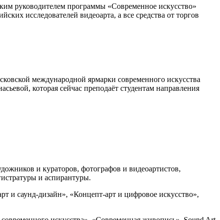
ческим руководителем программы «Современное искусство»
ких исследователей видеоарта, а все средства от торгов
московской международной ярмарки современного искусства
евой, которая сейчас преподаёт студентам направления
ожников и кураторов, фотографов и видеоартистов,
гистратуры и аспирантуры.
рт и саунд-дизайн», «Концепт-арт и цифровое искусство»,
 современного искусства», «Современная живопись», Sound Art