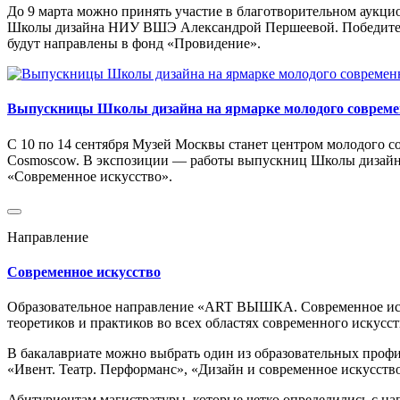
До 9 марта можно принять участие в благотворительном аукци
Школы дизайна НИУ ВШЭ Александрой Першеевой. Победитель п
будут направлены в фонд «Провидение».
Выпускницы Школы дизайна на ярмарке молодого современ
С 10 по 14 сентября Музей Москвы станет центром молодого со
Cosmoscow. В экспозиции — работы выпускниц Школы дизайна
«Современное искусство».
Направление
Современное искусство
Образовательное направление «ART ВЫШКА. Современное иску
теоретиков и практиков во всех областях современного искусс
В бакалавриате можно выбрать один из образовательных профи
«Ивент. Театр. Перформанс», «Дизайн и современное искусств
Абитуриентам магистратуры, которые четко определились с на