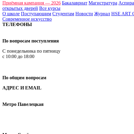
Приёмная кампания — 2026
Бакалавриат
Магистратура
Аспира
открытых дверей
Все курсы
О школе
Поступающим
Студентам
Новости
Журнал
HSE ART
Современное искусство
ТЕЛЕФОНЫ
+7 499 444-02-84
По вопросам поступления
С понедельника по пятницу
с 10:00 до 18:00
+7
495 621-87-11
По общим вопросам
АДРЕС И EMAIL
Малая Пионерская ул., 12
Метро Павелецкая
Измайловское шоссе, 44с2