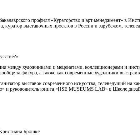
 бакалаврского профиля «Кураторство и арт-менеджмент» в Ин
а, куратор выставочных проектов в России и зарубежом, телев
кусстве?»
ения между художниками и меценатами, коллекционерами и инст
о вообще за фигура, а также как современные художники выстраи
анизатор выставок современного искусства, телеведущий на ка
тво» и руководитель юнита «HSE MUSEUMS LAB» в Школе диза
а-Кристиана Брошке