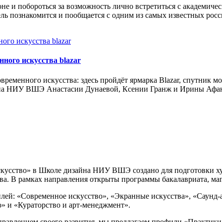
оне и побороться за возможность лично встретиться с академи
ознакомится и пообщается с одним из самых известных российс
ного искусства blazar
временного искусства: здесь пройдёт ярмарка Blazar, спутник 
 НИУ ВШЭ Анастасии Дунаевой, Ксении Гранж и Ирины Афанась
сство» в Школе дизайна НИУ ВШЭ создано для подготовки худ
тва. В рамках направления открыты программы бакалавриата, ма
лей: «Современное искусство», «Экранные искусства», «Саунд-а
о» и «Кураторство и арт-менеджмент».
правлением своего развития, мы предлагаем профили «Практики