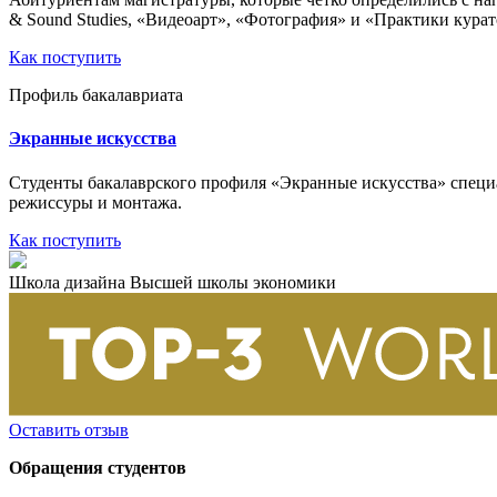
& Sound Studies, «Видеоарт», «Фотография» и «Практики курат
Как поступить
Профиль бакалавриата
Экранные искусства
Сту­денты бакалаврского профиля «Экранные искусства» спец
режиссуры и монтажа.
Как поступить
Школа дизайна Высшей школы экономики
Оставить отзыв
Обращения студентов