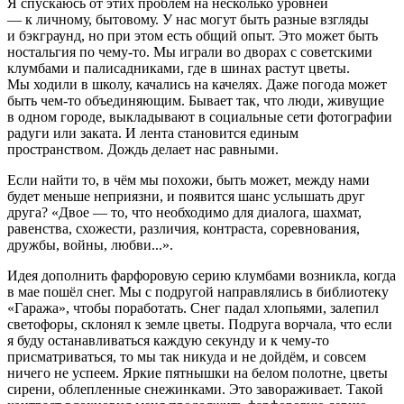
Я спускаюсь от этих проблем на несколько уровней
— к личному, бытовому. У нас могут быть разные взгляды
и бэкграунд, но при этом есть общий опыт. Это может быть
ностальгия по чему-то. Мы играли во дворах с советскими
клумбами и палисадниками, где в шинах растут цветы.
Мы ходили в школу, качались на качелях. Даже погода может
быть чем-то объединяющим. Бывает так, что люди, живущие
в одном городе, выкладывают в социальные сети фотографии
радуги или заката. И лента становится единым
пространством. Дождь делает нас равными.
Если найти то, в чём мы похожи, быть может, между нами
будет меньше неприязни, и появится шанс услышать друг
друга? «Двое — то, что необходимо для диалога, шахмат,
равенства, схожести, различия, контраста, соревнования,
дружбы, войны, любви...».
Идея дополнить фарфоровую серию клумбами возникла, когда
в мае пошёл снег. Мы с подругой направлялись в библиотеку
«Гаража», чтобы поработать. Снег падал хлопьями, залепил
светофоры, склонял к земле цветы. Подруга ворчала, что если
я буду останавливаться каждую секунду и к чему-то
присматриваться, то мы так никуда и не дойдём, и совсем
ничего не успеем. Яркие пятнышки на белом полотне, цветы
сирени, облепленные снежинками. Это завораживает. Такой