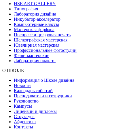
HSE ART GALLERY
Типография
Лаборатория дизайна
Инкубатор-акселератор
Компьютерные классы
Мастерская фарфора
Препресс и цифровая печать
Шелкографская мастерская
Ювелирная мастерская
Профессиональные фотостудии
Фэшн-мастерские
Лаборатория плаката
О ШКОЛЕ
Информация о Школе дизайна
Новости
Календарь событий
Преподаватели и сотрудники
Руководство
Кампусы
Лицензии и дипломы
Структура
Айдентика
Контакты