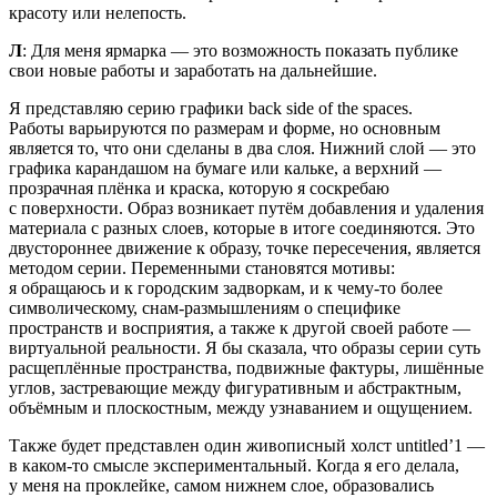
красоту или нелепость.
Л
: Для меня ярмарка — это возможность показать публике
свои новые работы и заработать на дальнейшие.
Я представляю серию графики back side of the spaces.
Работы варьируются по размерам и форме, но основным
является то, что они сделаны в два слоя. Нижний слой — это
графика карандашом на бумаге или кальке, а верхний —
прозрачная плёнка и краска, которую я соскребаю
с поверхности. Образ возникает путём добавления и удаления
материала с разных слоев, которые в итоге соединяются. Это
двустороннее движение к образу, точке пересечения, является
методом серии. Переменными становятся мотивы:
я обращаюсь и к городским задворкам, и к чему-то более
символическому, снам-размышлениям о специфике
пространств и восприятия, а также к другой своей работе —
виртуальной реальности. Я бы сказала, что образы серии суть
расщеплённые пространства, подвижные фактуры, лишённые
углов, застревающие между фигуративным и абстрактным,
объёмным и плоскостным, между узнаванием и ощущением.
Также будет представлен один живописный холст untitled’1 —
в каком-то смысле экспериментальный. Когда я его делала,
у меня на проклейке, самом нижнем слое, образовались