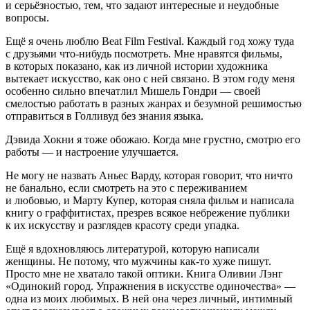
и серьёзностью, тем, что задают интересные и неудобные
вопросы.
Ещё я очень люблю Beat Film Festival. Каждый год хожу туда
с друзьями что-нибудь посмотреть. Мне нравятся фильмы,
в которых показано, как из личной истории художника
вытекает искусство, как оно с ней связано. В этом году меня
особенно сильно впечатлил Мишель Гондри — своей
смелостью работать в разных жанрах и безумной решимостью
отправиться в Голливуд без знания языка.
Дэвида Хокни я тоже обожаю. Когда мне грустно, смотрю его
работы — и настроение улучшается.
Не могу не назвать Аньес Варду, которая говорит, что ничто
не банально, если смотреть на это с переживанием
и любовью, и Марту Купер, которая сняла фильм и написала
книгу о граффитистах, презрев всякое небрежение публики
к их искусству и разглядев красоту среди упадка.
Ещё я вдохновляюсь литературой, которую написали
женщины. Не потому, что мужчины как-то хуже пишут.
Просто мне не хватало такой оптики. Книга Оливии Лэнг
«Одинокий город. Упражнения в искусстве одиночества» —
одна из моих любимых. В ней она через личный, интимный