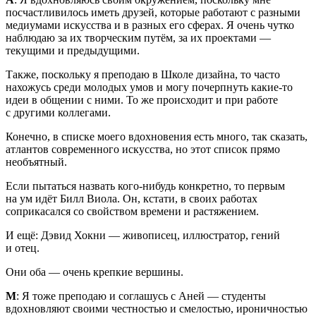
посчастливилось иметь друзей, которые работают с разными
медиумами искусства и в разных его сферах. Я очень чутко
наблюдаю за их творческим путём, за их проектами —
текущими и предыдущими.
Также, поскольку я преподаю в Школе дизайна, то часто
нахожусь среди молодых умов и могу почерпнуть какие-то
идеи в общении с ними. То же происходит и при работе
с другими коллегами.
Конечно, в списке моего вдохновения есть много, так сказать,
атлантов современного искусства, но этот список прямо
необъятный.
Если пытаться назвать кого-нибудь конкретно, то первым
на ум идёт Билл Виола. Он, кстати, в своих работах
соприкасался со свойством времени и растяжением.
И ещё: Дэвид Хокни — живописец, иллюстратор, гений
и отец.
Они оба — очень крепкие вершины.
М
: Я тоже преподаю и соглашусь с Аней — студенты
вдохновляют своими честностью и смелостью, ироничностью