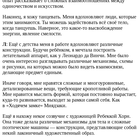
опыт рассказывает о сложных взаимоотношениях между
одиночеством и искусством.
Наконец, я хожу танцевать. Меня вдохновляют люди, которые
этим занимаются. Ты можешь задействовать всё своё тело,
когда танцуешь. Наверное, это какое-то высвобождение
энергии, явление смелости.
Л
: Ещё с детства меня в работе вдохновляют различные
конструкции. Будучи ребёнком, я мечтала построить
летательный аппарат, как у Леонардо да Винчи. Мне было
очень интересно разглядывать различные механизмы, схемы
и рисунки, на которых можно было видеть взаимосвязи,
делающие предмет единым.
Иначе говоря, мне нравятся сложные и многоуровневые,
детализированные вещи, требующие кропотливой работы.
Мне нравится мыслить формой, которая постоянно вырастает,
куда-то развивается, выходит за рамки самой себя. Как
в «Ходячем замке» Миядзаки.
Ещё я нахожу некое созвучие с художницей Ребеккой Хорн.
Она тоже делала различные механизмы для тела и сложные
поэтические машины — конструкции, представляющие собой
некий лаконичный художественный образ.