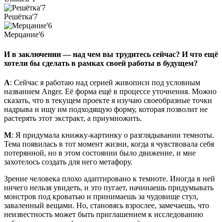
Решётка'7
Мерцание'6
И в заключении — над чем вы трудитесь сейчас? И что ещё
хотели бы сделать в рамках своей работы в будущем?
А
: Сейчас я работаю над серией живописи под условным
названием Anger. Её форма ещё в процессе уточнения. Можно
сказать, что в текущем проекте я изучаю своеобразные точки
надрыва и ищу им подходящую форму, которая позволит не
растерять этот экстракт, а приумножить.
М
: Я придумала книжку-картинку о разглядывании темноты.
Тема появилась в тот момент жизни, когда я чувствовала себя
потерянной, но в этом состоянии было движение, и мне
захотелось создать для него метафору.
Зрение человека плохо адаптировано к темноте. Иногда в ней
ничего нельзя увидеть, и это пугает, начинаешь придумывать
монстров под кроватью и принимаешь за чудовище стул,
заваленный вещами. Но, становясь взрослее, замечаешь, что
неизвестность может быть приглашением к исследованию