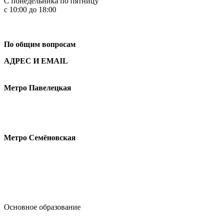
С понедельника по пятницу
с 10:00 до 18:00
+7
495 621-87-11
По общим вопросам
АДРЕС И EMAIL
Малая Пионерская ул., 12
Метро Павелецкая
Измайловское шоссе, 44с2
Метро Семёновская
design@hse.ru
Основное образование