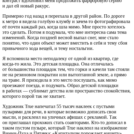
контраст вдохновил меня продолжить фарфоровую серию
и дал ей новый ракурс.
Примерно год назад я переехала в другой район. По дороге
к метро я видела голубую клумбу и зачем-то фотографировала
её почти каждый раз, когда шла мимо. Мне просто хотелось
это сделать. Потом я подумала, что мне интересна сама тема
изменений. Когда поздней весной выпал снег, мне стало
понятно, что один объект может вместить в себя и тему сбоя
привычного хода вещей, и тему ностальгии.
Я вспомнила место неподалеку от одной из квартир, где
когда-то жила. Это детская площадка. Она отличалась
от большинства площадок тем, что горки и качели там стояли
не на резиновом покрытии или вытоптанной земле, а прямо
на траве. Я приходила в это место послушать, как мимо
проезжают поезда, и подумать. Образ детской площадки
в работах — сублимат детства или пространство спокойствия,
которого порой так не хватает.
Художник True напечатал 55 тысяч наклеек с пустыми
пузырями для речи, в которые возможно дописать свои
мысли, и расклеил на уличных афишах с рекламой. Так
он приглашал прохожих стать соавторами. Кто-то дописал в
таком пустом пузыре, который True наклеил на изображение
Винни-Пуха и Пятачка: «Капитализм порождает нищету».