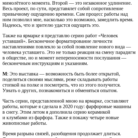
мимолётного момента. Второй — это незаконное удлинение.
Весь проект, по сути, представялет собой сопротивление
привычному ощущению времени. Сам процесс работы над
ним позволил мне, насколько это возможно, замедлить время.
Надеюсь, что и зрителю удастся ощущить это.
Также на ярмарке я представлю серию работ «Человек
уставший». Бесконечное форматирование личности
наставлениями повлекло за собой появление нового вида —
человека уставшего. Это не только реакция на смену парадигм
в обществе, но и момент непереносимости послушания —
бесконечным инструкциям и указаниям.
М
: Это выставка — возможность быть более открытой,
поделиться своими мыслями, реже складывать работы
стопкой на полке и посмотреть, что из этого получится.
Узнать о других, познакомиться и обменяться опытом.
Часть серии, представленной мною на ярмарке, составляют
работы, которые я сделала в 2020 году: фарфоровые машины
в снегу. Этим летом я дополнила серию керамикой
и клумбами из фарфора. Также я покажу четыре новые
живописные работы.
Время разрыва связей, разобщения продолжает длиться.