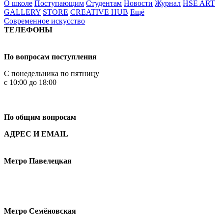
О школе
Поступающим
Студентам
Новости
Журнал
HSE ART
GALLERY
STORE
CREATIVE HUB
Ещё
Современное искусство
ТЕЛЕФОНЫ
+7 499 444-02-84
По вопросам поступления
С понедельника по пятницу
с 10:00 до 18:00
+7
495 621-87-11
По общим вопросам
АДРЕС И EMAIL
Малая Пионерская ул., 12
Метро Павелецкая
Измайловское шоссе, 44с2
Метро Семёновская