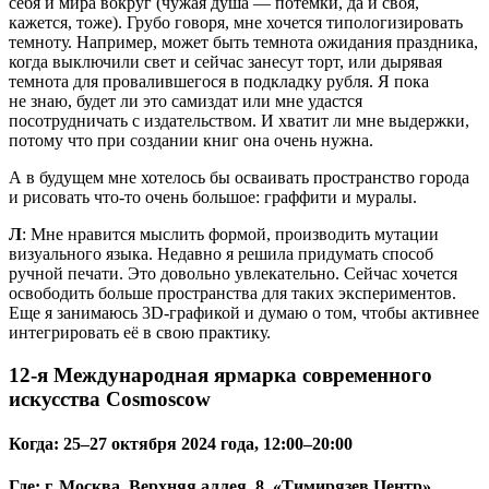
себя и мира вокруг (чужая душа — потёмки, да и своя,
кажется, тоже). Грубо говоря, мне хочется типологизировать
темноту. Например, может быть темнота ожидания праздника,
когда выключили свет и сейчас занесут торт, или дырявая
темнота для провалившегося в подкладку рубля. Я пока
не знаю, будет ли это самиздат или мне удастся
посотрудничать с издательством. И хватит ли мне выдержки,
потому что при создании книг она очень нужна.
А в будущем мне хотелось бы осваивать пространство города
и рисовать что-то очень большое: граффити и муралы.
Л
: Мне нравится мыслить формой, производить мутации
визуального языка. Недавно я решила придумать способ
ручной печати. Это довольно увлекательно. Сейчас хочется
освободить больше пространства для таких экспериментов.
Еще я занимаюсь 3D-графикой и думаю о том, чтобы активнее
интегрировать её в свою практику.
12-я Международная ярмарка современного
искусства Cosmoscow
Когда:
25–27 октября 2024 года, 12:00–20:00
Где:
г. Москва, Верхняя аллея, 8, «Тимирязев Центр»,