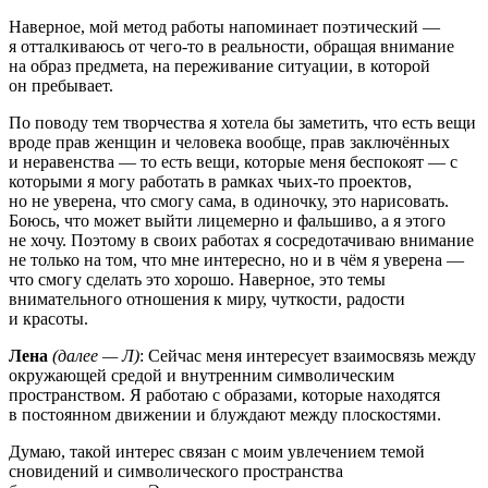
Наверное, мой метод работы напоминает поэтический —
я отталкиваюсь от чего-то в реальности, обращая внимание
на образ предмета, на переживание ситуации, в которой
он пребывает.
По поводу тем творчества я хотела бы заметить, что есть вещи
вроде прав женщин и человека вообще, прав заключённых
и неравенства — то есть вещи, которые меня беспокоят — с
которыми я могу работать в рамках чьих-то проектов,
но не уверена, что смогу сама, в одиночку, это нарисовать.
Боюсь, что может выйти лицемерно и фальшиво, а я этого
не хочу. Поэтому в своих работах я сосредотачиваю внимание
не только на том, что мне интересно, но и в чём я уверена —
что смогу сделать это хорошо. Наверное, это темы
внимательного отношения к миру, чуткости, радости
и красоты.
Лена
(далее — Л)
: Сейчас меня интересует взаимосвязь между
окружающей средой и внутренним символическим
пространством. Я работаю с образами, которые находятся
в постоянном движении и блуждают между плоскостями.
Думаю, такой интерес связан с моим увлечением темой
сновидений и символического пространства