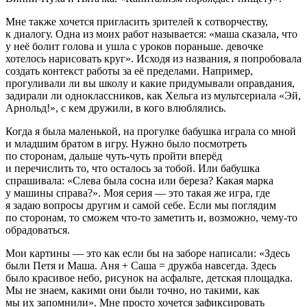
Мне также хочется пригласить зрителей к сотворчеству,
к диалогу. Одна из моих работ называется: «маша сказала, что
у неё болит голова и ушла с уроков пораньше. девочке
хотелось нарисовать круг». Исходя из названия, я попробовала
создать контекст работы за её пределами. Например,
прогуливали ли вы школу и какие придумывали оправдания,
задирали ли одноклассников, как Хельга из мультсериала «Эй,
Арнольд!», с кем дружили, в кого влюблялись.
Когда я была маленькой, на прогулке бабушка играла со мной
и младшим братом в игру. Нужно было посмотреть
по сторонам, дальше чуть-чуть пройти вперёд
и перечислить то, что осталось за тобой. Или бабушка
спрашивала: «Слева была сосна или береза? Какая марка
у машины справа?». Моя серия — это такая же игра, где
я задаю вопросы другим и самой себе. Если мы поглядим
по сторонам, то сможем что-то заметить и, возможно, чему-то
обрадоваться.
Мои картины — это как если бы на заборе написали: «Здесь
были Петя и Маша. Аня + Саша = дружба навсегда. Здесь
было красивое небо, рисунок на асфальте, детская площадка.
Мы не знаем, какими они были точно, но такими, как
мы их запомнили». Мне просто хочется зафиксировать