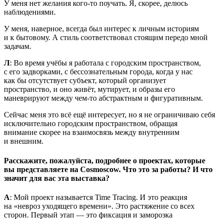
У меня нет желания кого-то поучать. Я, скорее, делюсь
наблюдениями.
У меня, наверное, всегда был интерес к личным историям
и к бытовому. А стиль соответствовал стоящим передо мной
задачам.
Л
: Во время учёбы я работала с городским пространством,
с его задворками, с бессознательным города, когда у нас
как бы отсутствует субъект, который организует
пространство, и оно живёт, мутирует, и образы его
маневрируют между чем-то абстрактным и фигуративным.
Сейчас меня это всё ещё интересует, но я не ограничиваю себя
исключительно городским пространством, обращая
внимание скорее на взаимосвязь между внутренним
и внешним.
Расскажите, пожалуйста, подробнее о проектах, которые
вы представляете на Cosmoscow. Что это за работы? И что
значит для вас эта выставка?
А
: Мой проект называется Time Tracing. И это реакция
на «невроз уходящего времени». Это растяжение со всех
сторон. Первый этап — это фиксация и заморозка