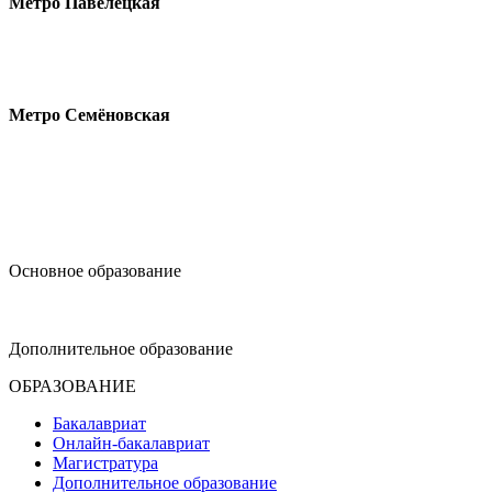
Метро Павелецкая
Измайловское шоссе, 44с2
Метро Семёновская
design@hse.ru
Основное образование
dop-design@hse.ru
Дополнительное образование
ОБРАЗОВАНИЕ
Бакалавриат
Онлайн-бакалавриат
Магистратура
Дополнительное образование