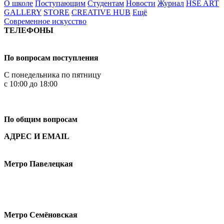
О школе
Поступающим
Студентам
Новости
Журнал
HSE ART
GALLERY
STORE
CREATIVE HUB
Ещё
Современное искусство
ТЕЛЕФОНЫ
+7 499 444-02-84
По вопросам поступления
С понедельника по пятницу
с 10:00 до 18:00
+7
495 621-87-11
По общим вопросам
АДРЕС И EMAIL
Малая Пионерская ул., 12
Метро Павелецкая
Измайловское шоссе, 44с2
Метро Семёновская