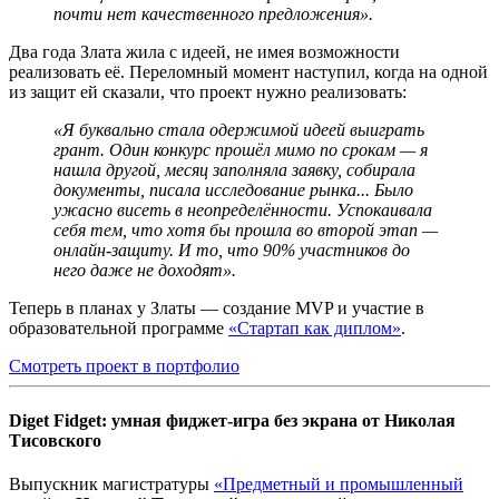
почти нет качественного предложения».
Два года Злата жила с идеей, не имея возможности
реализовать её. Переломный момент наступил, когда на одной
из защит ей сказали, что проект нужно реализовать:
«Я буквально стала одержимой идеей выиграть
грант. Один конкурс прошёл мимо по срокам — я
нашла другой, месяц заполняла заявку, собирала
документы, писала исследование рынка... Было
ужасно висеть в неопределённости. Успокаивала
себя тем, что хотя бы прошла во второй этап —
онлайн-защиту. И то, что 90% участников до
него даже не доходят».
Теперь в планах у Златы — создание MVP и участие в
образовательной программе
«Стартап как диплом»
.
Смотреть проект в портфолио
Diget Fidget: умная фиджет-игра без экрана от Николая
Тисовского
Выпускник магистратуры
«Предметный и промышленный