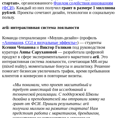
стартап»
, организованного
Фондом содействия инновациям
(ФСИ)
. Каждый из них получил
грант в размере 1 миллиона
рублей
. Проекты сочетают дизайн, технологии и социальную
пользу.
arii: интерактивная система лояльности
Команда специализации «Моушн-дизайн» (профиль
«Анимация, CGI и визуальные эффекты»
) — студенты
Ксения Чепанова
и
Виктор Голиков
под руководством
куратора
Анны Сарухановой
— разработала цифровой
продукт в сфере экспериментального маркетинга
arii
. Это
интерактивная система лояльности, сочетающая MR-игры
(mixed reality), моментальные бонусы и аналитику. Решение
помогает бизнесам увеличивать трафик, время пребывания
клиентов и конверсию в повторные визиты.
«Мы понимали, что проект масштабный и
требует инвестиций для исследований и
технической реализации. С поддержкой Школы
дизайна и преподавателей мы отправили заявку на
грант от ФСИ. Пришли результаты: arii
получила миллион на развитие стартапа! Нам
предстоит работа с маркетингом, брендингом,
искусственным интеллектом и машинным