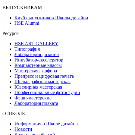
ВЫПУСКНИКАМ
Клуб выпускников Школы дизайна
HSE Alumni
Ресурсы
HSE ART GALLERY
Типография
Лаборатория дизайна
Инкубатор-акселератор
Компьютерные классы
Мастерская фарфора
Препресс и цифровая печать
Шелкографская мастерская
Ювелирная мастерская
Профессиональные фотостудии
Фэшн-мастерские
Лаборатория плаката
О ШКОЛЕ
Информация о Школе дизайна
Новости
Календарь событий