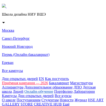
Школа дизайна НИУ ВШЭ
Москва
Санкт-Петербург
Нижний Новгород
Пермь (Онлайн-бакалавриат)
Ереван
Все кампусы
Дни открытых дверей
EN
Как поступить
Приёмная кампания — 2026
Бакалавриат
Магистратура
Аспирантура
Дополнительное образование
ДПО
Детская
школа
Лицей
Онлайн-обучение
Портфолио
Лаборатории
Кампусы
Дни открытых дверей
Все курсы
О школе
Поступающим
Студентам
Новости
Журнал
HSE ART
GALLERY
STORE
CREATIVE HUB
Ещё