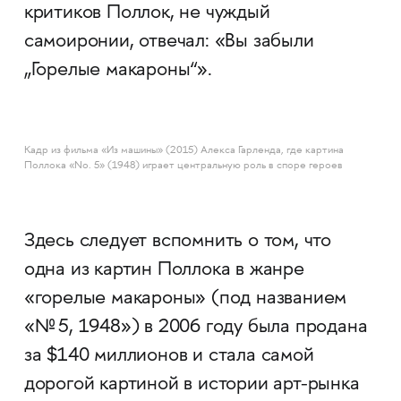
критиков Поллок, не чуждый
самоиронии, отвечал: «Вы забыли
„Горелые макароны“».
Кадр из фильма «Из машины» (2015) Алекса Гарленда, где картина
Поллока «No. 5» (1948) играет центральную роль в споре героев
Здесь следует вспомнить о том, что
одна из картин Поллока в жанре
«горелые макароны» (под названием
«№ 5, 1948») в 2006 году была продана
за $140 миллионов и стала самой
дорогой картиной в истории арт-рынка