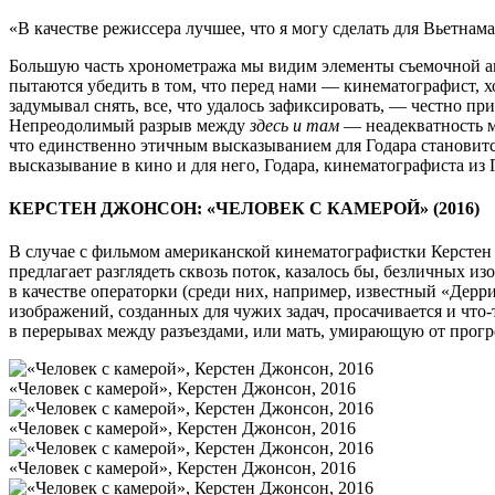
«В качестве режиссера лучшее, что я могу сделать для Вьетнам
Большую часть хронометража мы видим элементы съемочной ап
пытаются убедить в том, что перед нами — кинематографист, х
задумывал снять, все, что удалось зафиксировать, — честно пр
Непреодолимый разрыв между
здесь и там
— неадекватность м
что единственно этичным высказыванием для Годара становитс
высказывание в кино и для него, Годара, кинематографиста из
КЕРСТЕН ДЖОНСОН: «ЧЕЛОВЕК С КАМЕРОЙ» (2016)
В случае с фильмом американской кинематографистки Керстен 
предлагает разглядеть сквозь поток, казалось бы, безличных
в качестве операторки (среди них, например, известный «Дерр
изображений, созданных для чужих задач, просачивается и что
в перерывах между разъездами, или мать, умирающую от прог
«Человек с камерой», Керстен Джонсон, 2016
«Человек с камерой», Керстен Джонсон, 2016
«Человек с камерой», Керстен Джонсон, 2016