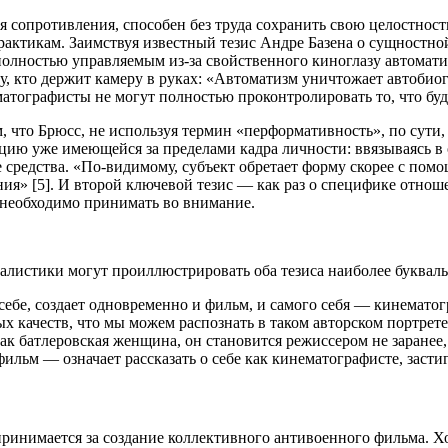
ая сопротивления, способен без труда сохранить свою целостнос
актикам. Заимствуя известный тезис Андре Базена о сущностной
ся полностью управляемым из-за свойственного киноглазу автома
му, кто держит камеру в руках: «Автоматизм уничтожает автобиог
матографисты не могут полностью проконтролировать то, что буде
 что Брюсс, не используя термин «перформативность», по сути, о
цию уже имеющейся за пределами кадра личности: ввязываясь в 
 средства. «По-видимому, субъект обретает форму скорее с помо
ия» [5]. И второй ключевой тезис — как раз о специфике отнош
о необходимо принимать во внимание.
алистики могут проиллюстрировать оба тезиса наиболее буквал
бе, создает одновременно и фильм, и самого себя — кинематог
х качеств, что мы можем распознать в таком авторском портрет
как батлеровская женщина, он становится режиссером не заранее
ильм — означает рассказать о себе как кинематографисте, засти
ринимается за создание коллективного антивоенного фильма. Хо