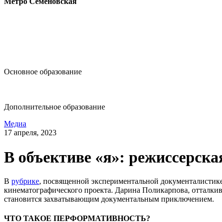
Метро Семёновская
design@hse.ru
Основное образование
dop-design@hse.ru
Дополнительное образование
Медиа
17 апреля, 2023
В объективе «я»: режиссерск
В
рубрике
, посвященной экспериментальной документалистике
кинематографического проекта. Дарина Поликарпова, отталкив
становится захватывающим документальным приключением.
ЧТО ТАКОЕ ПЕРФОРМАТИВНОСТЬ?