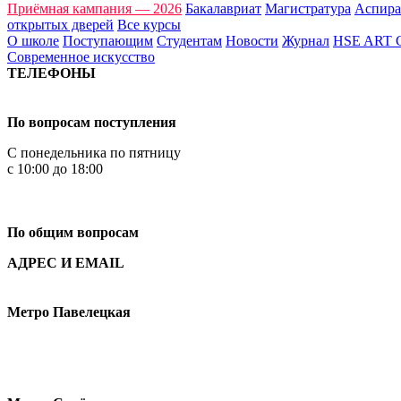
Приёмная кампания — 2026
Бакалавриат
Магистратура
Аспира
открытых дверей
Все курсы
О школе
Поступающим
Студентам
Новости
Журнал
HSE ART
Современное искусство
ТЕЛЕФОНЫ
+7 499 444-02-84
По вопросам поступления
С понедельника по пятницу
с 10:00 до 18:00
+7
495 621-87-11
По общим вопросам
АДРЕС И EMAIL
Малая Пионерская ул., 12
Метро Павелецкая
Измайловское шоссе, 44с2