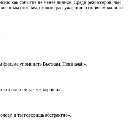
сию как событие не менее личное. Среди режиссеров, чьи
о военным потерям, сколько рассуждению о (не)возможности
.
ем фильме упоминать Вьетнам. Невзначай».
о эти идеи не так уж хороши».
олову, и ты говоришь абстрактно».