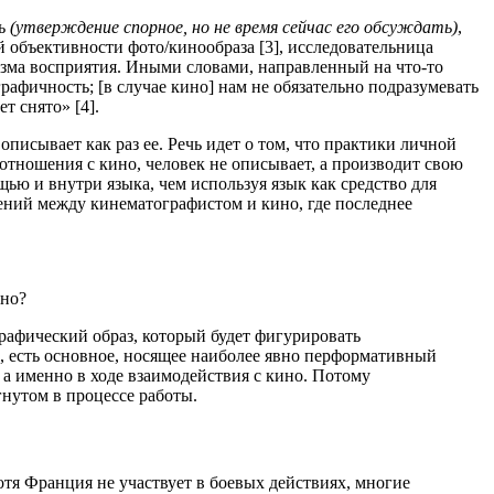
ть
(утверждение спорное, но не время сейчас его обсуждать)
,
 объективности фото/кинообраза [3], исследовательница
тизма восприятия. Иными словами, направленный на что-то
рафичность; [в случае кино] нам не обязательно подразумевать
т снято» [4].
писывает как раз ее. Речь идет о том, что практики личной
отношения с кино, человек не описывает, а производит свою
щью и внутри языка, чем используя язык как средство для
ений между кинематографистом и кино, где последнее
ьно?
рафический образ, который будет фигурировать
е, есть основное, носящее наиболее явно перформативный
, а именно в ходе взаимодействия с кино. Потому
гнутом в процессе работы.
тя Франция не участвует в боевых действиях, многие