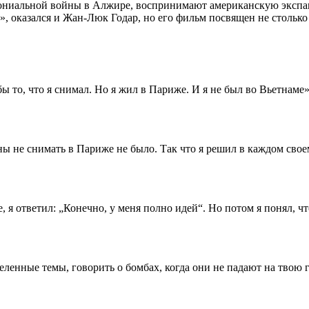
лониальной войны в Алжире, воспринимают американскую экспан
», оказался и Жан-Люк Годар, но его фильм посвящен не стольк
бы то, что я снимал. Но я жил в Париже. И я не был во Вьетнаме»
ны не снимать в Париже не было. Так что я решил в каждом сво
 я ответил: „Конечно, у меня полно идей“. Но потом я понял, чт
ленные темы, говорить о бомбах, когда они не падают на твою г