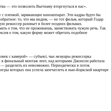
тва — это позволить Вьетнаму вторгнуться в нас».
 с пленкой, заряжающие киноаппарат. Эти кадры будто бы
обратное: то, что мы видим, — не тот фильм, который Годар
рую режиссер разовьет в более поздних фильмах.
ть о том, что не проживаешь, заимствовать чужую речь. Так
лексия о том, какую форму может обретать подобное
овек с камерой» — субъект, чьи
мемуары
режиссерка
их в финальный монтаж лент, над которыми Джонсон работала
нь — разделить их невозможно. Периодически в поток
 игры которых она успела запечатлеть в нью-йоркской квартире