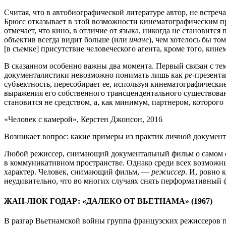
Считая, что в автобиографической литературе автор, не встреч
Брюсс отказывает в этой возможности кинематографическим пр
отмечает, что кино, в отличие от языка, никогда не становит
объектив всегда видит больше (или
иначе
), чем хотелось бы то
[в съемке] присутствие человеческого агента, кроме того, кине
В сказанном особенно важны два момента. Первый связан с тем,
документалистики невозможно понимать лишь как
ре
-презента
субъектность, пересобирает ее, используя кинематографические
выражения его собственного трансцендентального существован
становится не средством, а, как минимум, партнером, которог
«Человек с камерой», Керстен Джонсон, 2016
Возникает вопрос: какие примеры из практик личной документ
Любой режиссер, снимающий документальный фильм о самом се
в коммуникативном пространстве. Однако среди всех возможны
характер. Человек, снимающий фильм, —
режиссер
. И, ровно 
неудивительно, что во многих случаях снять перформативный ф
ЖАН-ЛЮК ГОДАР: «ДАЛЕКО ОТ ВЬЕТНАМА» (1967)
В разгар Вьетнамской войны группа французских режиссеров п