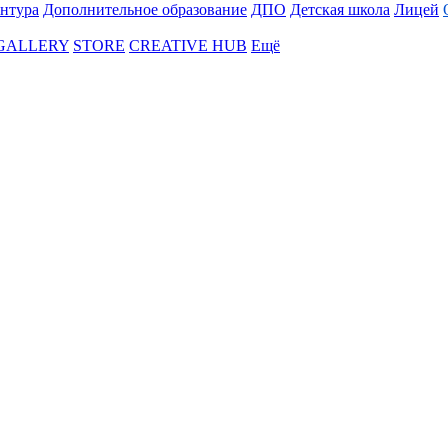
нтура
Дополнительное образование
ДПО
Детская школа
Лицей
 GALLERY
STORE
CREATIVE HUB
Ещё