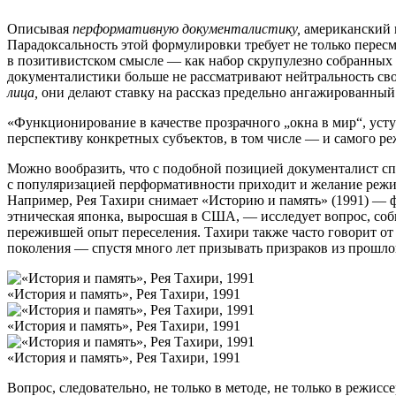
Описывая
перформативную документалистику,
американский 
Парадоксальность этой формулировки требует не только пересм
в позитивистском смысле — как набор скрупулезно собранных
документалистики больше не рассматривают нейтральность св
лица,
они делают ставку на рассказ предельно ангажированный 
«Функционирование в качестве прозрачного „окна в мир“, уст
перспективу конкретных субъектов, в том числе — и самого реж
Можно вообразить, что с подобной позицией документалист спо
с популяризацией перформативности приходит и желание режис
Например, Рея Тахири снимает «Историю и память» (1991) — 
этническая японка, выросшая в США, — исследует вопрос, соби
пережившей опыт переселения. Тахири также часто говорит от
поколения — спустя много лет призывать призраков из прошло
«История и память», Рея Тахири, 1991
«История и память», Рея Тахири, 1991
«История и память», Рея Тахири, 1991
Вопрос, следовательно, не только в методе, не только в режисс