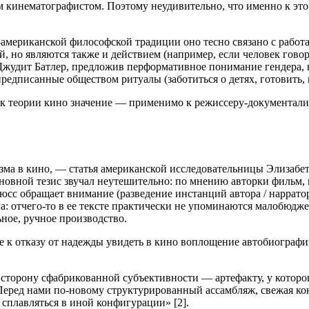
мим кинематографистом. Поэтому неудивительно, что именно к 
ло-американской философской традиции оно тесно связано с ра
й, но являются также и действием (например, если человек гово
а Джудит Батлер, предложив перформативное понимание гендера, 
едписанные обществом ритуалы (заботиться о детях, готовить, н
 к теории кино значение — применимо к режиссеру-документали
ма в кино, — статья американской исследовательницы Элизабет
вной тезис звучал неутешительно: по мнению авторки фильм, в 
сс обращает внимание (разведение инстанций автора / нарратор
ла: отчего-то в ее тексте практически не упоминаются малобюд
ьное, ручное производство.
е к отказу от надежды увидеть в кино воплощение автобиографи
сторону сфабрикованной субъективности — артефакту, у которого
 Перед нами по-новому структурированный ассамбляж, свежая ко
 сплавляться в иной конфигурации» [2].