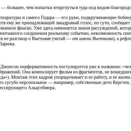
а — большее, чем попытки вторгнуться туда под видом благородс
паратуры и самого Годара — его руки, подкручивающие бобину
отя ему же принадлежащий закадровый голос, по сути, сообщает 
изнанное фиаско. Уже здесь начинается линия рассуждений, кото
онтажного соединения реальному событию, невозможность снима
я не разговор о Вьетнаме (читай —
от имени Вьетнама
), а реф
 Парижа.
Джонсон перформативность постулируется уже в названии: «чел
 изображений. Она компилирует фильм из фрагментов, не вошедш
ида»). Монтаж этих кадров упорядочивает и ее работу, и ее жиз
-то сугубо персональное — например, собственные дети Керстен,
рессирующего Альцгеймера.