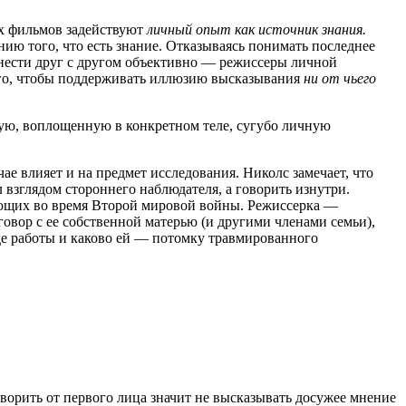
х фильмов задействуют
личный опыт как источник знания.
ию того, что есть знание. Отказываясь понимать последнее
тнести друг с другом объективно — режиссеры личной
того, чтобы поддерживать иллюзию высказывания
ни от чьего
ную, воплощенную в конкретном теле, сугубо личную
е влияет и на предмет исследования. Николс замечает, что
взглядом стороннего наблюдателя, а говорить изнутри.
ующих во время Второй мировой войны. Режиссерка —
говор с ее собственной матерью (и другими членами семьи),
оде работы и каково ей — потомку травмированного
говорить от первого лица значит не высказывать досужее мнение