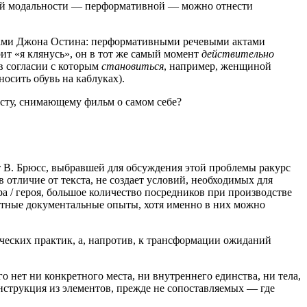
этой модальности — перформативной — можно отнести
ботами Джона Остина: перформативными речевыми актами
рит «я клянусь», он в тот же самый момент
действительно
в согласии с которым
становиться
, например, женщиной
осить обувь на каблуках).
сту, снимающему фильм о самом себе?
 В. Брюсс, выбравшей для обсуждения этой проблемы ракурс
отличие от текста, не создает условий, необходимых для
а / героя, большое количество посредников при производстве
жетные документальные опыты, хотя именно в них можно
ческих практик, а, напротив, к трансформации ожиданий
 нет ни конкретного места, ни внутреннего единства, ни тела,
нструкция из элементов, прежде не сопоставляемых — где