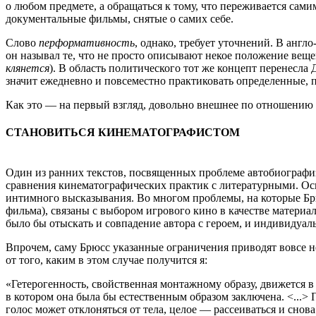
о любом предмете, а обращаться к тому, что переживается са
документальные фильмы, снятые о самих себе.
Слово
перформативность
, однако, требует уточнений. В анг
он называл те, что не просто описывают некое положение веще
клянется
). В область политического тот же концепт перенесл
значит ежедневно и повсеместно практиковать определенные, пр
Как это — на первый взгляд, довольно внешнее по отношению
СТАНОВИТЬСЯ КИНЕМАТОГРАФИСТОМ
Один из ранних текстов, посвященных проблеме автобиографиз
сравнения кинематографических практик с литературными. Осно
интимного высказывания. Во многом проблемы, на которые Брю
фильма), связаны с выбором игрового кино в качестве материа
было бы отыскать и совпадение автора с героем, и индивидуал
Впрочем, саму Брюсс указанные ограничения приводят вовсе н
от того, каким в этом случае получится я:
«Гетерогенность, свойственная монтажному образу, движется в 
в котором она была бы естественным образом заключена. <...>
голос может отклоняться от тела, целое — рассеиваться и снова