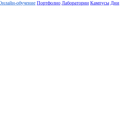
Онлайн-обучение
Портфолио
Лаборатории
Кампусы
Дни