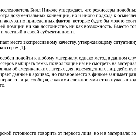
исследователь Билл Николс утверждает, что режиссеры подобны
отра документальных конвенций, но и иного подхода к осмыслен
 и аккуратно приведенных фактов, которые будто бы можно соо
оей позиции ни как достоинство, ни как возможность. Вместо 
и честный в своей субъективности.
упает место экспрессивному качеству, утверждающему ситуатив
иссера» [1].
собен подойти к любому материалу, однако метод в данном случа
серов выбирать темы, позволяющие им не смотреть на материал 
фильм об американских лагерях для перемещенных лиц, действ
рает данные в архивах, но главное место в фильме занимает раз
 первого лица, сообщая, с какими сложностями столкнулась в х
го.
ерской готовности говорить от первого лица, но и в материале: 