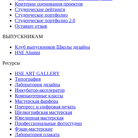
Критерии оценивания проектов
Студенческие рейтинги
Студенческое портфолио
Студенческое портфолио 2.0
Оставьте отзыв
ВЫПУСКНИКАМ
Клуб выпускников Школы дизайна
HSE Alumni
Ресурсы
HSE ART GALLERY
Типография
Лаборатория дизайна
Инкубатор-акселератор
Компьютерные классы
Мастерская фарфора
Препресс и цифровая печать
Шелкографская мастерская
Ювелирная мастерская
Профессиональные фотостудии
Фэшн-мастерские
Лаборатория плаката