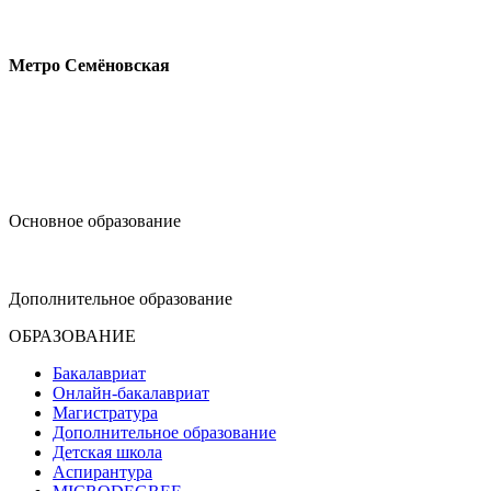
Измайловское шоссе, 44с2
Метро Семёновская
design@hse.ru
Основное образование
dop-design@hse.ru
Дополнительное образование
ОБРАЗОВАНИЕ
Бакалавриат
Онлайн-бакалавриат
Магистратура
Дополнительное образование
Детская школа
Аспирантура