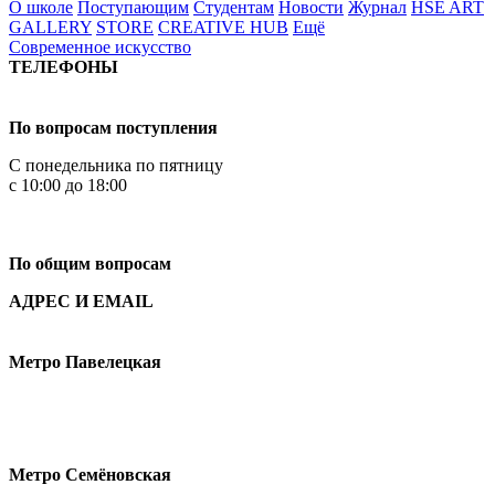
О школе
Поступающим
Студентам
Новости
Журнал
HSE ART
GALLERY
STORE
CREATIVE HUB
Ещё
Современное искусство
ТЕЛЕФОНЫ
+7 499 444-02-84
По вопросам поступления
С понедельника по пятницу
с 10:00 до 18:00
+7
495 621-87-11
По общим вопросам
АДРЕС И EMAIL
Малая Пионерская ул., 12
Метро Павелецкая
Измайловское шоссе, 44с2
Метро Семёновская