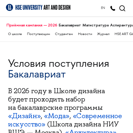
EN
Приёмная кампания — 2026
Бакалавриат
Магистратура
Аспирантур
О школе
Поступающим
Студентам
Новости
Журнал
HSE ART G
Условия поступления
Бакалавриат
В 2026 году в Школе дизайна
будет проходить набор
на бакалаврские программы
«Дизайн»
,
«Мода»
,
«Современное
искусство»
(Школа дизайна НИУ
ВШЭ — Москва),
«Архитектура»
,